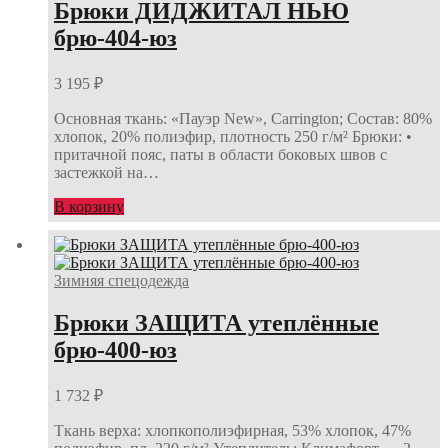
Брюки ДИДЖИТАЛ НЬЮ
брю-404-юз
3 195
₽
Основная ткань: «Пауэр New», Carrington; Состав: 80%
хлопок, 20% полиэфир, плотность 250 г/м² Брюки: •
притачной пояс, паты в области боковых швов с
застежкой на…
В корзину
Зимняя спецодежда
Брюки ЗАЩИТА утеплённые
брю-400-юз
1 732
₽
Ткань верха: хлопкополиэфирная, 53% хлопок, 47%