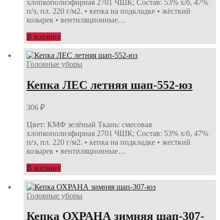
хлопкополиэфирная 2701 ЧШК; Состав: 53% х/б, 47%
п/э, пл. 220 г/м2. • кепка на подкладке • жёсткий
козырек • вентиляционные…
В корзину
Головные уборы
Кепка ЛЕС летняя шап-552-юз
306
₽
Цвет: КМФ зелёный Ткань: смесовая
хлопкополиэфирная 2701 ЧШК; Состав: 53% х/б, 47%
п/э, пл. 220 г/м2. • кепка на подкладке • жесткий
козырек • вентиляционные…
В корзину
Головные уборы
Кепка ОХРАНА зимняя шап-307-