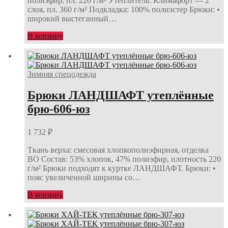
полиэфир, пл. 220 г/м² Утеплитель: Климафорт — 2
слоя, пл. 360 г/м² Подкладка: 100% полиэстер Брюки: •
широкий выстеганный…
В корзину
Зимняя спецодежда
Брюки ЛАНДШАФТ утеплённые
брю-606-юз
1 732
₽
Ткань верха: смесовая хлопкополиэфирная, отделка
ВО Состав: 53% хлопок, 47% полиэфир, плотность 220
г/м² Брюки подходят к куртке ЛАНДШАФТ. Брюки: •
пояс увеличенной ширины со…
В корзину