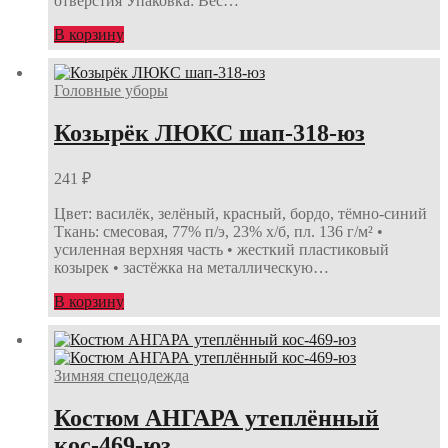
отверстия Упаковка: Вес…
В корзину
Головные уборы
Козырёк ЛЮКС шап-318-юз
241
₽
Цвет: василёк, зелёный, красный, бордо, тёмно-синий
Ткань: смесовая, 77% п/э, 23% х/б, пл. 136 г/м² •
усиленная верхняя часть • жесткий пластиковый
козырек • застёжка на металлическую…
В корзину
Зимняя спецодежда
Костюм АНГАРА утеплённый
кос-469-юз