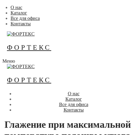
Перейти
Меню
Закрыть
О нас
к
Каталог
содержимому
Все для офиса
Контакты
ФОРТЕКС
Меню
ФОРТЕКС
О нас
Каталог
Все для офиса
Контакты
Глажение при максимальной