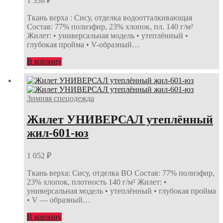
1 338
₽
Ткань верха : Сису, отделка водоотталкивающая
Состав: 77% полиэфир, 23% хлопок, пл. 140 г/м²
Жилет: • универсальная модель • утеплённый •
глубокая пройма • V-образный…
В корзину
Зимняя спецодежда
Жилет УНИВЕРСАЛ утеплённый
жил-601-юз
1 052
₽
Ткань верха: Сису, отделка ВО Состав: 77% полиэфир,
23% хлопок, плотность 140 г/м² Жилет: •
универсальная модель • утеплённый • глубокая пройма
• V — образный…
В корзину