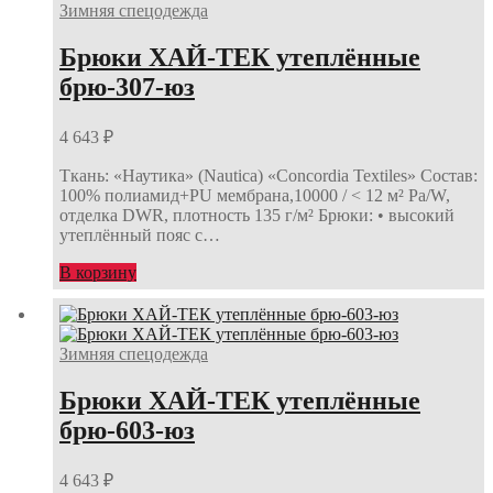
Зимняя спецодежда
Брюки ХАЙ-ТЕК утеплённые
брю-307-юз
4 643
₽
Ткань: «Наутика» (Nautica) «Concordia Textiles» Состав:
100% полиамид+PU мембрана,10000 / < 12 м² Pa/W,
отделка DWR, плотность 135 г/м² Брюки: • высокий
утеплённый пояс с…
В корзину
Зимняя спецодежда
Брюки ХАЙ-ТЕК утеплённые
брю-603-юз
4 643
₽