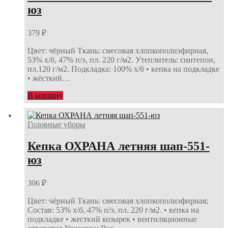
юз
379
₽
Цвет: чёрный Ткань: смесовая хлопкополиэфирная,
53% х/б, 47% п/э, пл. 220 г/м2. Утеплитель: синтепон,
пл.120 г/м2. Подкладка: 100% х/б • кепка на подкладке
• жёсткий…
В корзину
Головные уборы
Кепка ОХРАНА летняя шап-551-
юз
306
₽
Цвет: чёрный Ткань: смесовая хлопкополиэфирная;
Состав: 53% х/б, 47% п/э, пл. 220 г/м2. • кепка на
подкладке • жесткий козырек • вентиляционные