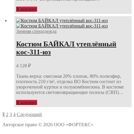
В корзину
Зимняя спецодежда
Костюм БАЙКАЛ утеплённый
кос-311-юз
4 128
₽
Ткань верха: смесовая 20% хлопок, 80% полиэфир,
плотность 210 г/м², отделка ВО Костюм состоит из
укороченной куртки и полукомбинезона. В костюме
используются световозвращающие полосы (СВП)…
В корзину
Навигация
1
2
3
4
Следующий
по
Авторское право © 2026 ООО «ФОРТЕКС»
записям