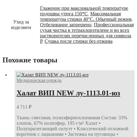
Глажение при максимальной температуре
подошвы утюга 150*С
,
Максимальная
температура стирки 40°С. Обычный режим
,
Уход за
Отбеливание запрещено
,
Профессиональная
изделием
сухая чистка в тетрахлорэтилене и во всех
растворителях перечисленных для символа
Р
,
Сушка после стирки без отжима
Похожие товары
Медицинская одежда
Халат ВИП NEW лу-1113.01-юз
4 711
₽
Ткань: смесовая, полиэфирнохлопковая Состав: 33%
хлопок, 67% полиэфир, 195 г/м² Халат •
Полуприлегающий силуэт • Классический отложной
воротник с лацканами • Застежка на пуговицы •