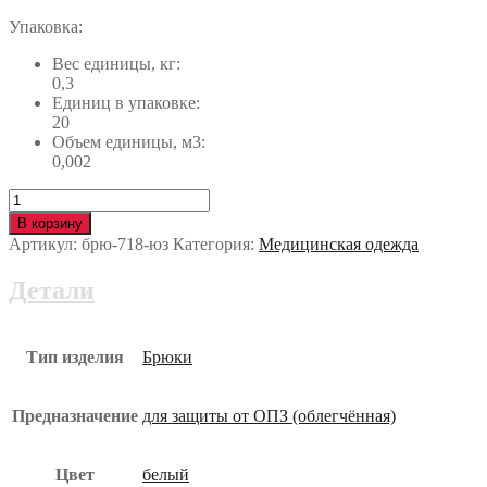
Упаковка:
Вес единицы, кг:
0,3
Единиц в упаковке:
20
Объем единицы, м3:
0,002
Количество
Брюки
В корзину
брю-718-
Артикул:
брю-718-юз
Категория:
Медицинская одежда
юз
Детали
Тип изделия
Брюки
Предназначение
для защиты от ОПЗ (облегчённая)
Цвет
белый