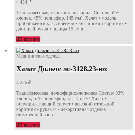
4 434
₽
Ткань:смесовая, хлопкополиэфирная Состав: 55%
хлопок, 45% полиэфир, 145 г/м², Халат • модель
приближена к классической • английский воротник •
длинный рукав • шлицы 15 см в…
В корзину
Медицинская одежда
Халат Дольче лс-3128.23-юз
4 226
₽
Ткань:смесовая, полиэфирнохлопковая Состав: 33%
хлопок, 67% полиэфир, пл. 145 г/м² Халат •
полуприлегающий силуэт • высокий отложной
воротник • рукав ¾ • декоративная отделка
(внутренней части…
В корзину