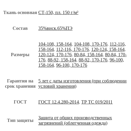
Ткань основная
СТ-150, пл. 150 г/м²
Состав
35%виск.65%ПЭ
104-108, 158-164
,
104-108, 170-176
,
112-116,
158-164
,
112-116, 170-176
,
120-124, 158-164
,
Размеры
120-124, 170-176
,
80-84, 158-164
,
80-84, 170-
176
,
88-92, 158-164
,
88-92, 170-176
,
96-100,
158-164
,
96-100, 170-176
Гарантия на
5 лет с даты изготовления (при соблюдении
срок хранения
условий хранения)
ГОСТ
ГОСТ 12.4.280-2014
,
ТР ТС 019/2011
Защита от общих производственных
Тип защиты
загрязнений (облегченная одежда)