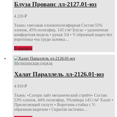
Блуза Прованс лл-2127.01-юз
4 226
₽
Ткань: смесовая хлопкополиэфирная Состав:55%
хлопок, 45% полиэфир, 145 г/м² Блуза: • удлиненная
комфортная модель • рукав 3/4 • V-образный вырез без
воротника •на груди шлевка…
В корзину
Медицинская одежда
Халат Параллель лл-2126.01-юз
4 919
₽
Ткань: «Сатори лайт механический стрейч» Состав:
53% хлопок, 44% полиэфир, 3%лайкра 145 г/м² Халат •
Прилегающий силуэт • Воротник-стойка с V-
образным вырезом • Скрытая застежка…