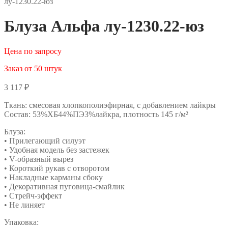
лу-1230.22-юз
Блуза Альфа лу-1230.22-юз
Цена по запросу
Заказ от 50 штук
3 117
₽
Ткань: смесовая хлопкополиэфирная, с добавлением лайкры
Состав: 53%ХБ44%ПЭ3%лайкра, плотность 145 г/м²
Блуза:
• Прилегающий силуэт
• Удобная модель без застежек
• V-образный вырез
• Короткий рукав с отворотом
• Накладные карманы сбоку
• Декоративная пуговица-смайлик
• Стрейч-эффект
• Не линяет
Упаковка: