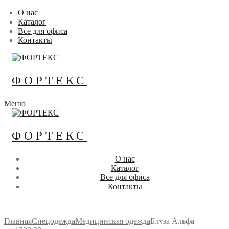
Перейти
Меню
Закрыть
О нас
к
Каталог
содержимому
Все для офиса
Контакты
ФОРТЕКС
Меню
ФОРТЕКС
О нас
Каталог
Все для офиса
Контакты
Главная
Спецодежда
Медицинская одежда
Блуза Альфа