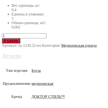
Вес единицы, кг:
0,4
Единиц в упаковке:
5
Объем единицы, м3:
0,002
Количество
Блуза
В корзину
Альфа
Артикул:
лу-1230.22-юз
Категория:
Медицинская одежда
лу-1230.22-
юз
Детали
Тип изделия
Блуза
Предназначение
медицинская
Бренд
ДОКТОР СТИЛЬ™