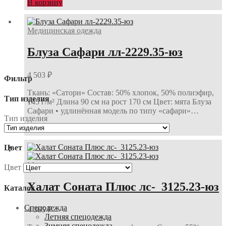
В корзину
Медицинская одежда
Блуза Сафари лл-2229.35-юз
4 503
₽
Фильтр
Ткань: «Сатори» Состав: 50% хлопок, 50% полиэфир,
Тип изделия
145 г/м² Длина 90 см на рост 170 см Цвет: мята Блуза
Сафари • удлинённая модель по типу «сафари»…
Тип изделия
В корзину
Цвет
Медицинская одежда
Цвет
Халат Соната Плюс лс-_3125.23-юз
Каталог
Спецодежда
4 365
₽
Летняя спецодежда
Зимняя спецодежда