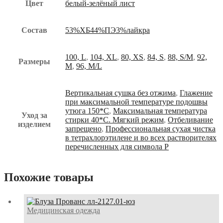
Цвет
белый-зелёный лист
Состав
53%ХБ44%ПЭ3%лайкра
100, L
,
104, XL
,
80, XS
,
84, S
,
88, S/M
,
92,
Размеры
M
,
96, M/L
Вертикальная сушка без отжима
,
Глажение
при максимальной температуре подошвы
утюга 150*С
,
Максимальная температура
Уход за
стирки 40*С. Мягкий режим
,
Отбеливание
изделием
запрещено
,
Профессиональная сухая чистка
в тетрахлорэтилене и во всех растворителях
перечисленных для символа Р
Похожие товары
Медицинская одежда