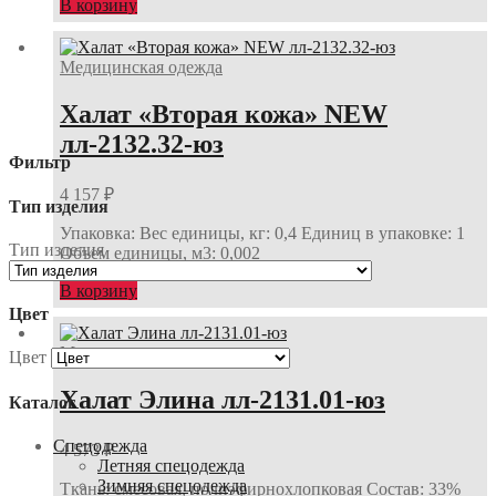
В корзину
Медицинская одежда
Халат «Вторая кожа» NEW
лл-2132.32-юз
Фильтр
4 157
₽
Тип изделия
Упаковка: Вес единицы, кг: 0,4 Единиц в упаковке: 1
Тип изделия
Объем единицы, м3: 0,002
В корзину
Цвет
Медицинская одежда
Цвет
Халат Элина лл-2131.01-юз
Каталог
Спецодежда
4 573
₽
Летняя спецодежда
Зимняя спецодежда
Ткань: смесовая, полиэфирнохлопковая Состав: 33%