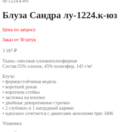
лу-1224.к-юз
Блуза Сандра лу-1224.к-юз
Цена по запросу
Заказ от 50 штук
3 187
₽
Ткань: смесовая хлопкополиэфирная
Состав:55% хлопок, 45% полиэфир, 145 г/м²
Блуза:
• формоустойчивая модель
• короткий рукав
• воротник-стойка
• застежка на кнопки
• двойные декоративные строчки
• 2 глубоких и 1 нагрудный карман
• идеально сочетается с джинсами женскими брю 3406
Упаковка: