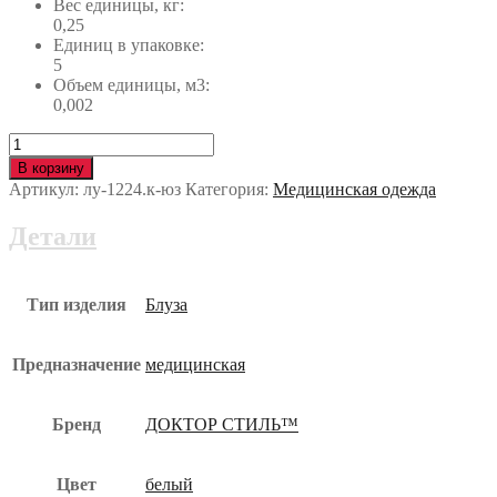
Вес единицы, кг:
0,25
Единиц в упаковке:
5
Объем единицы, м3:
0,002
Количество
Блуза
В корзину
Сандра
Артикул:
лу-1224.к-юз
Категория:
Медицинская одежда
лу-1224.к-
юз
Детали
Тип изделия
Блуза
Предназначение
медицинская
Бренд
ДОКТОР СТИЛЬ™
Цвет
белый