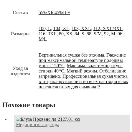
Состав
55%ХБ 45%ПЭ
100, L
,
104, XL
,
108, XXL
,
112, XXL/3XL
,
Размеры
116, 3XL
,
80, XS
,
84, S
,
88, S/M
,
92, M
,
96,
M/L
Вертикальная сушка без отжима
,
Глажение
при максимальной температуре подошвы
утюга 150*С
,
Максимальная температура
Уход за
стирки 40*С. Мягкий режим
,
Отбеливание
изделием
запрещено
,
Профессиональная сухая чистка
в тетрахлорэтилене и во всех растворителях
перечисленных для символа Р
Похожие товары
Медицинская одежда