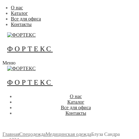
Перейти
Меню
Закрыть
О нас
к
Каталог
содержимому
Все для офиса
Контакты
ФОРТЕКС
Меню
ФОРТЕКС
О нас
Каталог
Все для офиса
Контакты
Главная
Спецодежда
Медицинская одежда
Блуза Сандра