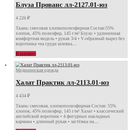
Блуза Прованс лл-2127.01-юз
4 226
₽
Ткань: смесовая хлопкополиэфирная Состав:55%
хлопок, 45% полиэфир, 145 г/м² Блуза: • удлиненная
комфортная модель • рукав 3/4 • V-образный вырез без
воротника •на груди шлевка…
В корзину
Медицинская одежда
Халат Практик лл-2113.01-юз
4 434
₽
Ткань: смесовая, хлопкополиэфирная Состав: 55%
хлопок, 45% полиэфир, 145 г/м² Халат • классический
английский воротник • 4 фигурных накладных
кармана • длинный рукав • застёжка на…