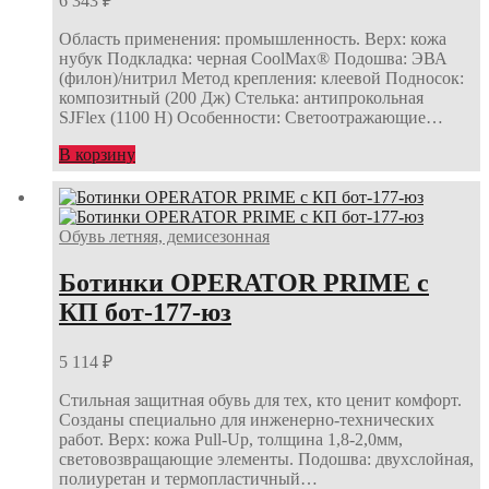
6 343
₽
Область применения: промышленность. Верх: кожа
нубук Подкладка: черная СoolMax® Подошва: ЭВА
(филон)/нитрил Метод крепления: клеевой Подносок:
композитный (200 Дж) Стелька: антипрокольная
SJFlex (1100 Н) Особенности: Светоотражающие…
В корзину
Обувь летняя, демисезонная
Ботинки OPERATOR PRIME с
КП бот-177-юз
5 114
₽
Стильная защитная обувь для тех, кто ценит комфорт.
Созданы специально для инженерно-технических
работ. Верх: кожа Pull-Up, толщина 1,8-2,0мм,
световозвращающие элементы. Подошва: двухслойная,
полиуретан и термопластичный…