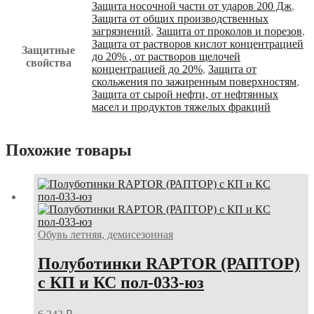
Защита носочной части от ударов 200 Дж
,
Защита от общих производственных
загрязнений
,
Защита от проколов и порезов
,
Защита от растворов кислот концентрацией
Защитные
до 20% , от растворов щелочей
свойства
концентрацией до 20%
,
Защита от
скольжения по зажиренным поверхностям
,
Защита от сырой нефти, от нефтянных
масел и продуктов тяжелых фракций
Похожие товары
Обувь летняя, демисезонная
Полуботинки RAPTOR (РАПТОР)
с КП и КС пол-033-юз