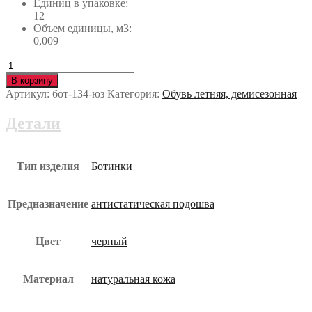
Единиц в упаковке:
12
Объем единицы, м3:
0,009
Количество
Ботинки
В корзину
BESTLADY
Артикул:
бот-134-юз
Категория:
Обувь летняя, демисезонная
(БЕСТЛЕДИ)
с
Детали
МП
и
МС
бот-134-
Тип изделия
Ботинки
юз
Предназначение
антистатическая подошва
Цвет
черный
Материал
натуральная кожа