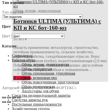
Тип изделия
Обувь летняя, демисезонная
Тип изделия
Ботинки ULTIMA (УЛЬТИМА) с
Цвет
КП и КС бот-160-юз
Цвет
10 985
₽
Каталог
Область применения: металлургия, строительство,
литейная промышленность, сельское хозяйство,
Спецодежда
нефтепереработка, газодобывающие отрасли. Верх:
Рабочая обувь
кожа натуральная (нубук), водоотталкивающая (2,0 мм)
Обувь летняя, демисезонная
Подкладка: черная CoolMax® Подошва: двухслойная
Обувь утеплённая
полиуретан/нитрил, стойкая к повышенным…
Обувь специальная, утеплённая
Обувь резиновая пвх
В корзину
Обувь повседневная, прогулочная
Обувь медицинская
Авторское право © 2026 ООО «ФОРТЕКС»
Аксессуары для обуви
Средства индивидуальной защиты
Средства защиты рук
Постельные принадлежности
Хозяйственная группа