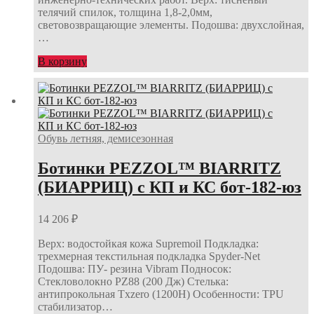
телячий спилок, толщина 1,8-2,0мм,
световозвращающие элементы. Подошва: двухслойная,
…
В корзину
Обувь летняя, демисезонная
Ботинки PEZZOL™ BIARRITZ
(БИАРРИЦ) с КП и КС бот-182-юз
14 206
₽
Верх: водостойкая кожа Supremoil Подкладка:
трехмерная текстильная подкладка Spyder-Net
Подошва: ПУ- резина Vibram Подносок:
Стекловолокно PZ88 (200 Дж) Стелька:
антипрокольная Txzero (1200Н) Особенности: TPU
стабилизатор…