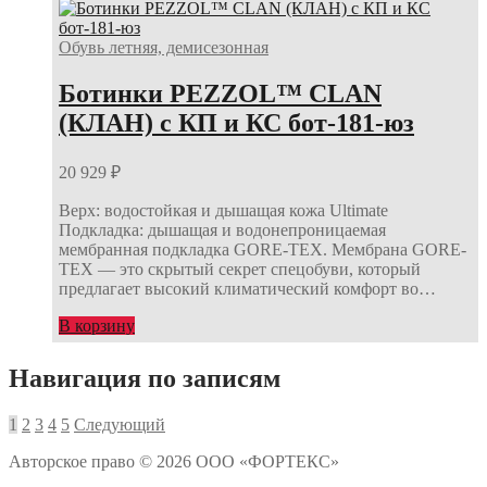
Обувь летняя, демисезонная
Ботинки PEZZOL™ CLAN
(КЛАН) с КП и КС бот-181-юз
20 929
₽
Верх: водостойкая и дышащая кожа Ultimate
Подкладка: дышащая и водонепроницаемая
мембранная подкладка GORE-TEX. Мембрана GORE-
TEX — это скрытый секрет спецобуви, который
предлагает высокий климатический комфорт во…
В корзину
Навигация по записям
1
2
3
4
5
Следующий
Авторское право © 2026 ООО «ФОРТЕКС»