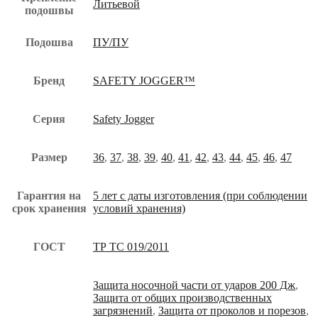
Литьевой
подошвы
Подошва
ПУ/ПУ
Бренд
SAFETY JOGGER™
Серия
Safety Jogger
Размер
36
,
37
,
38
,
39
,
40
,
41
,
42
,
43
,
44
,
45
,
46
,
47
Гарантия на
5 лет с даты изготовления (при соблюдении
срок хранения
условий хранения)
ГОСТ
ТР ТС 019/2011
Защита носочной части от ударов 200 Дж
,
Защита от общих производственных
загрязнений
,
Защита от проколов и порезов
,