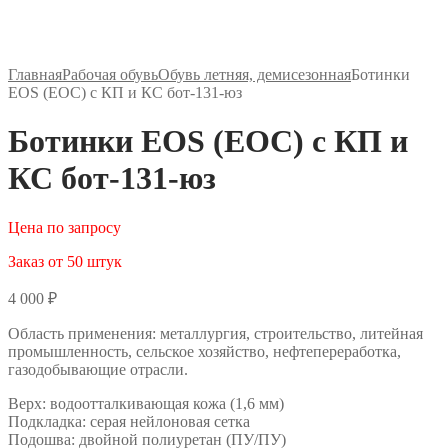
Главная
Рабочая обувь
Обувь летняя, демисезонная
Ботинки
EOS (ЕОС) с КП и КС бот-131-юз
Ботинки EOS (ЕОС) с КП и
КС бот-131-юз
Цена по запросу
Заказ от 50 штук
4 000
₽
Область применения: металлургия, строительство, литейная
промышленность, сельское хозяйство, нефтепереработка,
газодобывающие отрасли.
Верх: водоотталкивающая кожа (1,6 мм)
Подкладка: серая нейлоновая сетка
Подошва: двойной полиуретан (ПУ/ПУ)