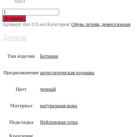
0,011
Количество
Ботинки
В корзину
EOS
Артикул:
бот-131-юз
Категория:
Обувь летняя, демисезонная
(ЕОС)
с
Детали
КП
и
КС
бот-131-
Тип изделия
Ботинки
юз
Предназначение
антистатическая подошва
Цвет
черный
Материал
натуральная кожа
Подкладка
Нейлоновая сетка
Крепление