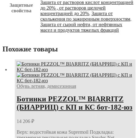
Защита от растворов кислот концентрацией
Защитные
до 20% , от растворов щелочей
свойства
концентрацией до 20%
,
Защита от
скольжения по зажиренным поверхностям
,
Защита от сырой нефти, от нефтянных
масел и продуктов тяжелых фракций
Похожие товары
Обувь летняя, демисезонная
Ботинки PEZZOL™ BIARRITZ
(БИАРРИЦ) с КП и КС бот-182-юз
14 206
₽
Верх: водостойкая кожа Supremoil Подкладка:
трехмерная текстильная подкладка Spyder-Net