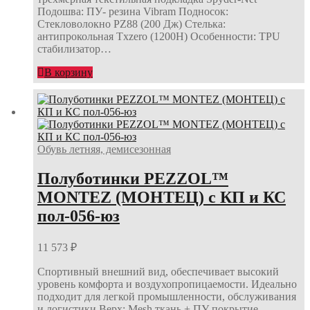
Подошва: ПУ- резина Vibram Подносок:
Стекловолокно PZ88 (200 Дж) Стелька:
антипрокольная Txzero (1200Н) Особенности: TPU
стабилизатор…
В корзину
Обувь летняя, демисезонная
Полуботинки PEZZOL™
MONTEZ (МОНТЕЦ) с КП и КС
пол-056-юз
11 573
₽
Спортивный внешний вид, обеспечивает высокий
уровень комфорта и воздухопропицаемости. Идеально
подходит для легкой промышленности, обслуживания
и логистики Верх: Mesh ткань + ПУ покрытие