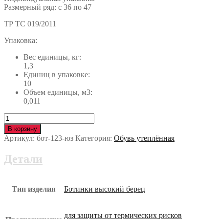
Размерный ряд: с 36 по 47
ТР ТС 019/2011
Упаковка:
Вес единицы, кг:
1,3
Единиц в упаковке:
10
Объем единицы, м3:
0,011
Количество
Ботинки
В корзину
iForm
Артикул:
бот-123-юз
Категория:
Обувь утеплённая
высокий
берец
Детали
с
КП
шерст.
мех
Тип изделия
Ботинки высокий берец
бот-123-
юз
для защиты от термических рисков