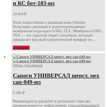
и КС бот-183-юз
24 934
₽
Верх: водостойкая и дышащая кожа Ultimate
Подкладка: дышащая и водонепроницаемая
мембранная подкладка GORE-TEX. Мембрана GORE-
TEX — это скрытый секрет спецобуви, который
предлагает высокий климатический комфорт во…
В корзину
Обувь утеплённая
Сапоги УНИВЕРСАЛ шерст. мех
сап-049-юз
3 396
₽
Рекомендуется для работ в различных отраслях
промышленности: нефтегазовой, горнодобывающей,