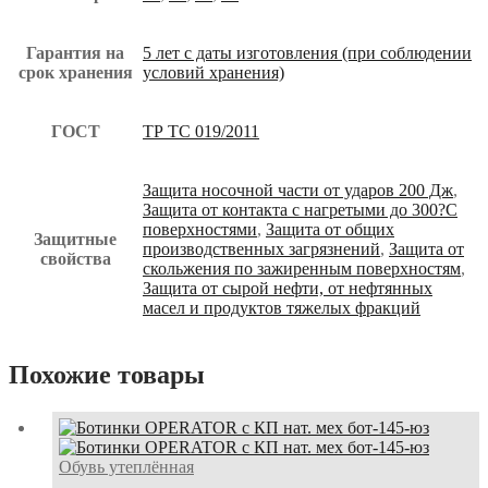
Гарантия на
5 лет с даты изготовления (при соблюдении
срок хранения
условий хранения)
ГОСТ
ТР ТС 019/2011
Защита носочной части от ударов 200 Дж
,
Защита от контакта с нагретыми до 300?С
поверхностями
,
Защита от общих
Защитные
производственных загрязнений
,
Защита от
свойства
скольжения по зажиренным поверхностям
,
Защита от сырой нефти, от нефтянных
масел и продуктов тяжелых фракций
Похожие товары
Обувь утеплённая