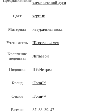
Предназначение
электрической дуги
Цвет
черный
Материал
натуральная кожа
Утеплитель
Шерстяной мех
Крепление
Литьевой
подошвы
Подошва
ПУ/Нитрил
Бренд
iForm™
Серия
iForm™
Размер
37
,
38
,
39
,
47