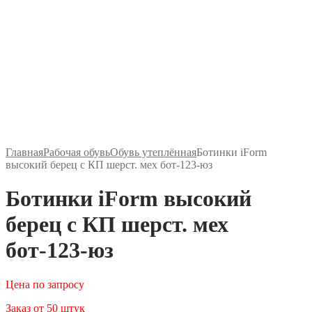
Главная
Рабочая обувь
Обувь утеплённая
Ботинки iForm
высокий берец с КП шерст. мех бот-123-юз
Ботинки iForm высокий
берец с КП шерст. мех
бот-123-юз
Цена по запросу
Заказ от 50 штук