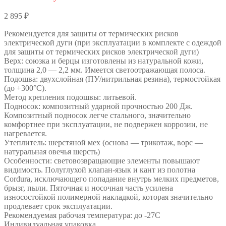
2 895
₽
Рекомендуется для защиты от термических рисков
электрической дуги (при эксплуатации в комплекте с одеждой
для защиты от термических рисков электрической дуги)
Верх: союзка и берцы изготовлены из натуральной кожи,
толщина 2,0 — 2,2 мм. Имеется светоотражающая полоса.
Подошва: двухслойная (ПУ/нитрильная резина), термостойкая
(до +300°С).
Метод крепления подошвы: литьевой.
Подносок: композитный ударной прочностью 200 Дж.
Композитный подносок легче стального, значительно
комфортнее при эксплуатации, не подвержен коррозии, не
нагревается.
Утеплитель: шерстяной мех (основа — трикотаж, ворс —
натуральная овечья шерсть)
Особенности: световозвращающие элементы повышают
видимость. Полуглухой клапан-язык и кант из полотна
Cordura, исключающего попадание внутрь мелких предметов,
брызг, пыли. Пяточная и носочная часть усилена
износостойкой полимерной накладкой, которая значительно
продлевает срок эксплуатации.
Рекомендуемая рабочая температура: до -27С
Индивидуальная упаковка.