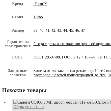
Бренд
iForm™
Серия
Turbo
Размер
39
,
40
,
41
,
42
,
43
,
44
,
45
,
46
,
47
Гарантия на
2 года с даты изготовления (при соблюдении
срок хранения
ГОСТ
ГОСТ 28507-99
,
ГОСТ Р 12.4.187-97
,
ТР ТС 0
Защитные
Защита от контакта с нагретыми до 150?С п
свойства
растворов щелочей концентрацией до 20%
,
З
Похожие товары
Обувь утеплённая