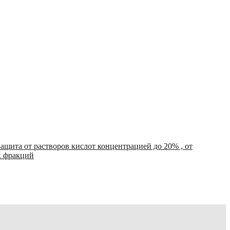
Защита от растворов кислот концентрацией до 20% , от
х фракций