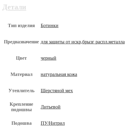
мех
Детали
бот-114-
юз
Тип изделия
Ботинки
Предназначение
для защиты от искр,брызг распл.металла
Цвет
черный
Материал
натуральная кожа
Утеплитель
Шерстяной мех
Крепление
Литьевой
подошвы
Подошва
ПУ/Нитрил