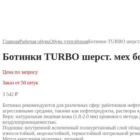
Главная
Рабочая обувь
Обувь утеплённая
Ботинки TURBO шерст. 
Ботинки TURBO шерст. мех бо
Цена по запросу
Заказ от 50 штук
3 542
₽
Ботинки рекомендуются для различных сфер: работников нефте
агрессивными средами, такими как нефтепродукты, растворы к
Верх: натуральная лицевая кожа (1.8-2.0 мм) хромового метод
воздухопроницаемостью.
Подошва: внутренний вспененный полиуретановый слой обладае
износостойкой, морозостойкой, термостойкой нитрильной рези
Метод крепления подошвы: литьевой