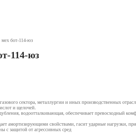
мех бот-114-юз
т-114-юз
газового сектора, металлургии и иных производственных отрасл
ислот и щелочей.
а дубления, водоотталкивающая, обеспечивает превосходный комф
т амортизирующими свойствами, гасит ударные нагрузки, прида
ны с защитой от агрессивных сред