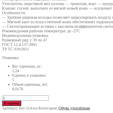
Утеплитель: шерстяной мех (основа — трикотаж, ворс — натур
Клапан: глухой, выполнен из мягкой козьей кожи — исключает
Особенности:
— Удобная широкая колодка позволяет циркулировать воздуху в
— Мягкий кант из искусственной кожи обеспечивает надежную
— Светоотражающие вставки с высоким коэффициентом светово
Рекомендуемая рабочая температура: до -27С
Индивидуальная упаковка.
Размерный ряд: с 39 по 47
ГОСТ 12.4.137-2001
ТР ТС 019/2011
Упаковка:
Вес единицы, кг:
1,24
Единиц в упаковке:
5
Объем единицы, м3:
0,0176
Количество
Ботинки
В корзину
TURBO
Артикул:
бот-114-юз
Категория:
Обувь утеплённая
шерст.