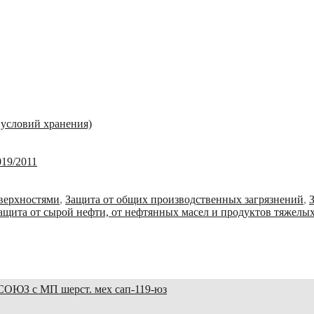
 условий хранения)
19/2011
оверхностями
,
Защита от общих производственных загрязнений
,
ащита от сырой нефти, от нефтянных масел и продуктов тяжелы