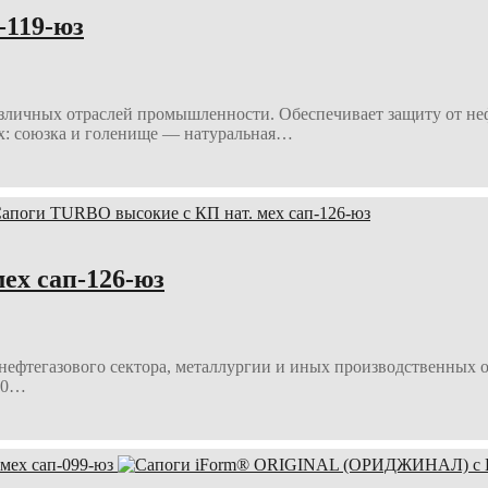
-119-юз
азличных отраслей промышленности. Обеспечивает защиту от не
х: союзка и голенище — натуральная…
ех сап-126-юз
ефтегазового сектора, металлургии и иных производственных от
200…