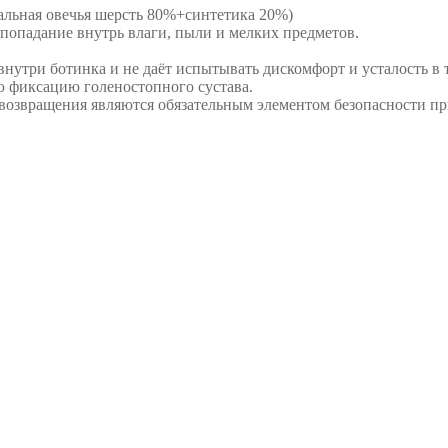
альная овечья шерсть 80%+синтетика 20%)
 попадание внутрь влаги, пыли и мелких предметов.
нутри ботинка и не даёт испытывать дискомфорт и усталость в т
 фиксацию голеностопного сустава.
звращения являются обязательным элементом безопасности при 