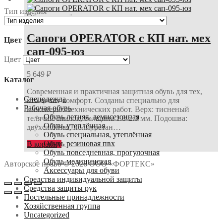
Тип изделия
Обувь утеплённая
Сапоги OPERATOR с КП нат. мех
Цвет
сап-095-юз
Цвет
5 649
₽
Каталог
Современная и практичная защитная обувь для тех,
Спецодежда
кто ценит комфорт. Созданы специально для
Рабочая обувь
инженерно-технических работ. Верх: тисненый
Обувь летняя, демисезонная
телячий спилок, толщина 1.8-2.0 мм. Подошва:
Обувь утеплённая
двухслойная, полиуретан…
Обувь специальная, утеплённая
Обувь резиновая пвх
В корзину
Обувь повседневная, прогулочная
Обувь медицинская
Авторское право © 2026 ООО «ФОРТЕКС»
Аксессуары для обуви
Средства индивидуальной защиты
Средства защиты рук
Постельные принадлежности
Хозяйственная группа
Uncategorized