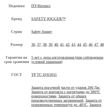
Подошва
ПУ/Нитрил
Бренд
SAFETY JOGGER™
Серия
Safety Jogger
Размер
36
,
37
,
38
,
39
,
40
,
41
,
42
,
43
,
44
,
45
,
46
,
47
,
48
Гарантия на
5 лет с даты изготовления (при соблюдении
срок хранения
условий хранения)
ГОСТ
ТР ТС 019/2011
Защита носочной части от ударов 200 Дж
,
Защита от контакта с нагретыми до 300?С
поверхностями
,
Защита от общих
производственных загрязнений
,
Защита от
пониженных температур до -40?С
,
Защита