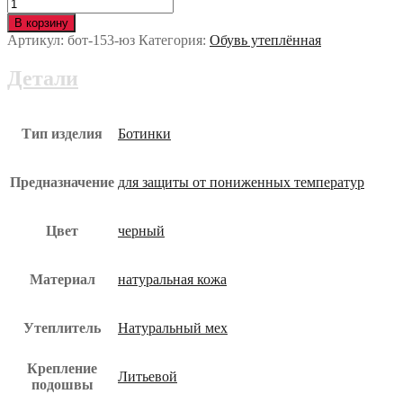
Количество
Ботинки
В корзину
BESTBOY259
Артикул:
бот-153-юз
Категория:
Обувь утеплённая
(БЕСТБОЙ259)
с
Детали
МП
и
МС
нат.мех
Тип изделия
Ботинки
бот-153-
юз
Предназначение
для защиты от пониженных температур
Цвет
черный
Материал
натуральная кожа
Утеплитель
Натуральный мех
Крепление
Литьевой
подошвы