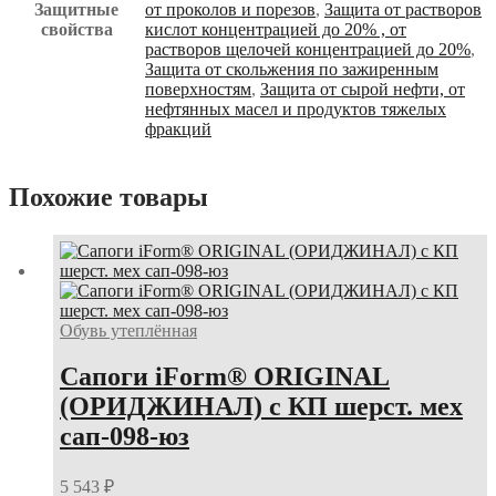
Защитные
от проколов и порезов
,
Защита от растворов
свойства
кислот концентрацией до 20% , от
растворов щелочей концентрацией до 20%
,
Защита от скольжения по зажиренным
поверхностям
,
Защита от сырой нефти, от
нефтянных масел и продуктов тяжелых
фракций
Похожие товары
Обувь утеплённая
Сапоги iForm® ORIGINAL
(ОРИДЖИНАЛ) с КП шерст. мех
сап-098-юз
5 543
₽