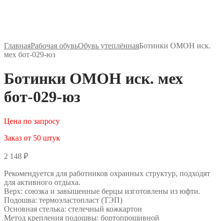
Главная
Рабочая обувь
Обувь утеплённая
Ботинки ОМОН иск.
мех бот-029-юз
Ботинки ОМОН иск. мех
бот-029-юз
Цена по запросу
Заказ от 50 штук
2 148
₽
Рекомендуется для работников охранных структур, подходят
для активного отдыха.
Верх: союзка и завышенные берцы изготовлены из юфти.
Подошва: термоэластопласт (ТЭП)
Основная стелька: стелечный кожкартон
Метод крепления подошвы: бортопрошивной