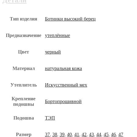
бот-029-
юз
Тип изделия
Ботинки высокий берец
Предназначение
утеплённые
Цвет
черный
Материал
натуральная кожа
Утеплитель
Искусственный мех
Крепление
Бортопрошивной
подошвы
Подошва
ТЭП
Размер
37
,
38
,
39
,
40
,
41
,
42
,
43
,
44
,
45
,
46
,
47