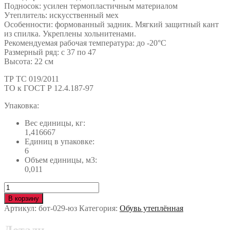
Подносок: усилен термопластичным материалом
Утеплитель: искусственный мех
Особенности: формованный задник. Мягкий защитный кант
из спилка. Укреплены хольнитенами.
Рекомендуемая рабочая температура: до -20°С
Размерный ряд: с 37 по 47
Высота: 22 см
ТР ТС 019/2011
ТО к ГОСТ Р 12.4.187-97
Упаковка:
Вес единицы, кг:
1,416667
Единиц в упаковке:
6
Объем единицы, м3:
0,011
Количество
Ботинки
В корзину
ОМОН
Артикул:
бот-029-юз
Категория:
Обувь утеплённая
иск.
мех
Детали