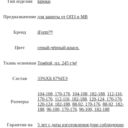
Тип изделия
Брюки
Предназначение
для защиты от ОПЗ и МВ
Бренд
iForm™
Цвет
серый-чёрный-красн.
Ткань основная
Томбой, пл. 245 г/м²
Состав
33%ХБ 67%ПЭ
104-108, 170-176
,
104-108, 182-188
,
112-116,
170-176
,
112-116, 182-188
,
120-124, 170-176
,
Размеры
120-124, 182-188
,
88-92, 170-176
,
88-92, 182-
188
,
96-100, 170-176
,
96-100, 182-188
Гарантия на
5 лет с даты изготовления (при соблюдении