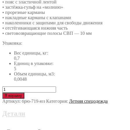
• пояс с эластичной лентой
• застёжка-гульф на «молнию»
• прорезные карманы
• накладные карманы с клапанами
• наколенники с защипами для свободы движения
• отстёгивающаяся нижняя часть
• световозвращающие полосы СВП — 10 мм
Упаковка:
Вес единицы, кг:
0,7
Единиц в упаковке:
5
Объем единицы, м3:
0,0048
Количество
Брюки
В корзину
ХАЙ-
Артикул:
брю-719-юз
Категория:
Летняя спецодежда
ТЕК
брю-719-
Детали
юз