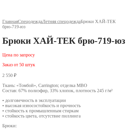
Главная
Спецодежда
Летняя спецодежда
Брюки ХАЙ-ТЕК
брю-719-юз
Брюки ХАЙ-ТЕК брю-719-юз
Цена по запросу
Заказ от 50 штук
2 550
₽
Ткань: «Томбой», Carrington; отделка МВО
Состав: 67% полиэфир, 33% хлопок, плотность 245 г/м²
• долговечность в эксплуатации
• высокая износостойкость и прочность
• стойкость к промышленным стиркам
• стойкость цвета, отсутствие пиллинга
Брюки: