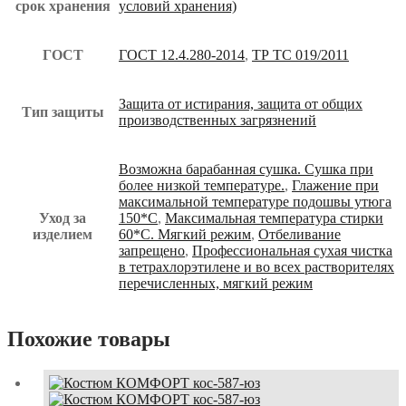
срок хранения
условий хранения)
ГОСТ
ГОСТ 12.4.280-2014
,
ТР ТС 019/2011
Защита от истирания, защита от общих
Тип защиты
производственных загрязнений
Возможна барабанная сушка. Сушка при
более низкой температуре.
,
Глажение при
максимальной температуре подошвы утюга
Уход за
150*С
,
Максимальная температура стирки
изделием
60*С. Мягкий режим
,
Отбеливание
запрещено
,
Профессиональная сухая чистка
в тетрахлорэтилене и во всех растворителях
перечисленных, мягкий режим
Похожие товары