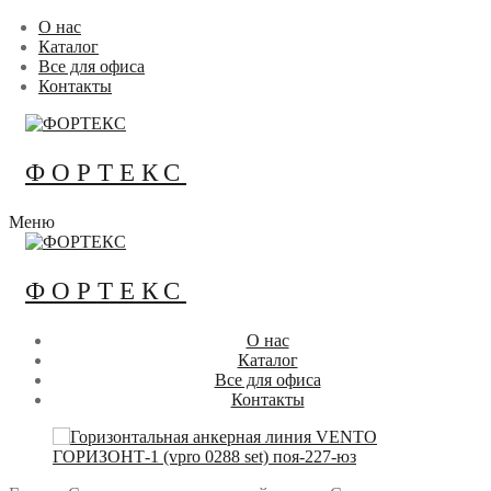
Перейти
Меню
Закрыть
О нас
к
Каталог
содержимому
Все для офиса
Контакты
ФОРТЕКС
Меню
ФОРТЕКС
О нас
Каталог
Все для офиса
Контакты