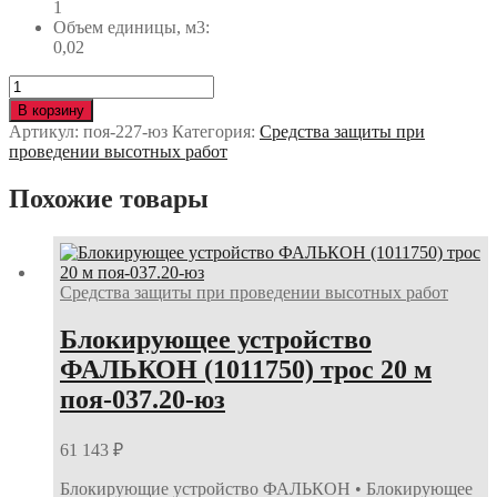
1
Объем единицы, м3:
0,02
Количество
Горизонтальная
В корзину
анкерная
Артикул:
поя-227-юз
Категория:
Средства защиты при
линия
проведении высотных работ
VENTO
ГОРИЗОНТ-1
Похожие товары
(vpro
0288
set)
поя-227-
юз
Средства защиты при проведении высотных работ
Блокирующее устройство
ФАЛЬКОН (1011750) трос 20 м
поя-037.20-юз
61 143
₽
Блокирующие устройство ФАЛЬКОН • Блокирующее