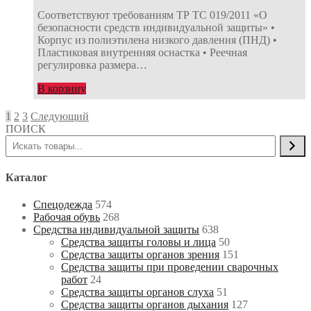
Соответствуют требованиям ТР ТС 019/2011 «О
безопасности средств индивидуальной защиты» •
Корпус из полиэтилена низкого давления (ПНД) •
Пластиковая внутренняя оснастка • Реечная
регулировка размера…
В корзину
Навигация
1
2
3
Следующий
ПОИСК
по
записям
Каталог
Спецодежда
574
Рабочая обувь
268
Средства индивидуальной защиты
638
Средства защиты головы и лица
50
Средства защиты органов зрения
151
Средства защиты при проведении сварочных
работ
24
Средства защиты органов слуха
51
Средства защиты органов дыхания
127