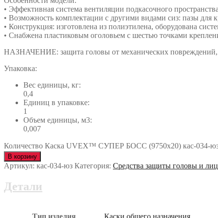
Особенности модели:
• Эффективная система вентиляции подкасочного пространств
• Возможность комплектации с другими видами сиз: пазы для
• Конструкция: изготовлена из полиэтилена, оборудована сист
• Снабжена пластиковым оголовьем с шестью точками крепления
НАЗНАЧЕНИЕ: защита головы от механических повреждений, а
Упаковка:
Вес единицы, кг:
0,4
Единиц в упаковке:
1
Объем единицы, м3:
0,007
Количество Каска UVEX™ СУПЕР БОСС (9750х20) кас-034-ю
В корзину
Артикул:
кас-034-юз
Категория:
Средства защиты головы и лиц
Детали
Тип изделия
Каски общего назначения