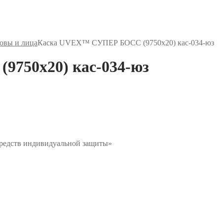
овы и лица
Каска UVEX™ СУПЕР БОСС (9750х20) кас-034-юз
750х20) кас-034-юз
средств индивидуальной защиты»