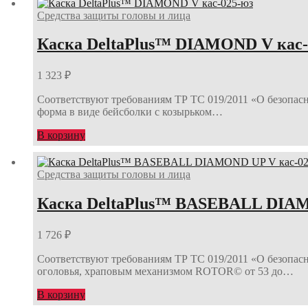
Средства защиты головы и лица
Каска DeltaPlus™ DIAMOND V кас-
1 323
₽
Соответствуют требованиям ТР ТС 019/2011 «О безопас
форма в виде бейсболки с козырьком…
В корзину
Средства защиты головы и лица
Каска DeltaPlus™ BASEBALL DIAM
1 726
₽
Соответствуют требованиям ТР ТС 019/2011 «О безопасн
оголовья, храповым механизмом ROTOR© от 53 до…
В корзину