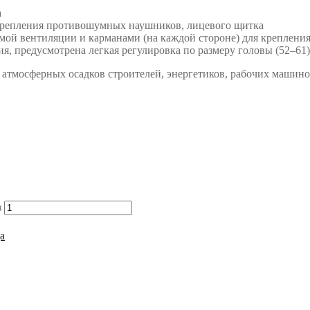
а
 крепления противошумных наушников, лицевого щитка
емой вентиляции и карманами (на каждой стороне) для креплени
, предусмотрена легкая регулировка по размеру головы (52–61)
тмосферных осадков строителей, энергетиков, рабочих машино
з
а