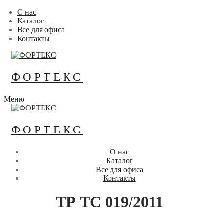
Перейти
Меню
Закрыть
О нас
к
Каталог
содержимому
Все для офиса
Контакты
ФОРТЕКС
Меню
ФОРТЕКС
О нас
Каталог
Все для офиса
Контакты
ТР ТС 019/2011