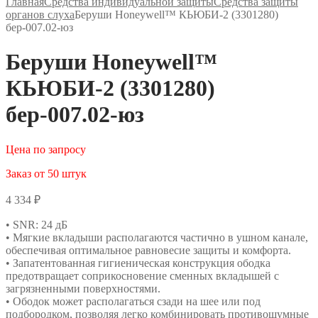
Главная
Средства индивидуальной защиты
Средства защиты
органов слуха
Беруши Honeywell™ КЬЮБИ-2 (3301280)
бер-007.02-юз
Беруши Honeywell™
КЬЮБИ-2 (3301280)
бер-007.02-юз
Цена по запросу
Заказ от 50 штук
4 334
₽
• SNR: 24 дБ
• Мягкие вкладыши располагаются частично в ушном канале,
обеспечивая оптимальное равновесие защиты и комфорта.
• Запатентованная гигиеническая конструкция ободка
предотвращает соприкосновение сменных вкладышей с
загрязненными поверхностями.
• Ободок может располагаться сзади на шее или под
подбородком, позволяя легко комбинировать противошумные