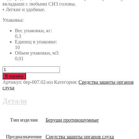
вкладыши с любыми СИЗ головы.
• Легкие и удобные.
Упаковка:
Вес упаковки, кг:
0,3
Единиц в упаковке:
10
Объем упаковки, м3:
0,01
Количество
Беруши
В корзину
Honeywell™
Артикул:
бер-007.02-юз
Категория:
Средства защиты органов
КЬЮБИ-2
слуха
(3301280)
бер-007.02-
Детали
юз
Тип изделия
Беруши противошумные
Предназначение
Средства защиты органов слуха