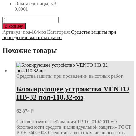
Объем единицы, м3:
0,0001
Количество
Карабин-
В корзину
рапид
Артикул:
поя-184-юз
Категория:
Средства защиты при
VENTO
проведении высотных работ
DELTA
10
Похожие товары
стальной
треугольный
10
мм
поя-184-
Средства защиты при проведении высотных работ
юз
Блокирующее устройство VENTO
НВ-32 поя-110.32-юз
62 874
₽
Соответствуют требованиям ТР ТС 019/2011 «О
безопасности средств индивидуальной защиты» ГОСТ
Р ЕН 360-2008 Средство защиты втягивающего типа