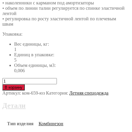
• наколенники с карманом под амортизаторы
• объем по линии талии регулируется по спинке эластичной
лентой
• регулировка по росту эластичной лентой по плечевым
швам
Упаковка:
Вес единицы, кг:
1
Единиц в упаковке:
5
Объем единицы, м3:
0,006
Количество
Комбинезон
В корзину
ТУРБО
Артикул:
ком-659-юз
Категория:
Летняя спецодежда
ком-659-
юз
Детали
Тип изделия
Комбинезон