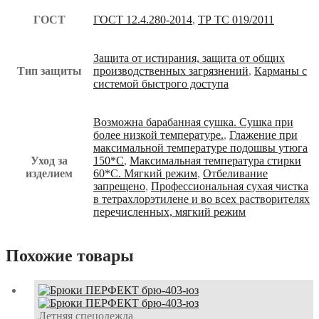
ГОСТ
ГОСТ 12.4.280-2014
,
ТР ТС 019/2011
Защита от истирания, защита от общих
Тип защиты
производственных загрязнений
,
Карманы с
системой быстрого доступа
Возможна барабанная сушка. Сушка при
более низкой температуре.
,
Глажение при
максимальной температуре подошвы утюга
Уход за
150*С
,
Максимальная температура стирки
изделием
60*С. Мягкий режим
,
Отбеливание
запрещено
,
Профессиональная сухая чистка
в тетрахлорэтилене и во всех растворителях
перечисленных, мягкий режим
Похожие товары
Летняя спецодежда