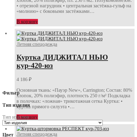
хлопок, 20% полиэфир, пл. 250 г/м2. Полукомбинезон:
• отрезной нагрудник • центральная застёжка-гульф на
«молнию» с боковыми застёжками…
В корзину
Летняя спецодежда
Куртка ДИДЖИТАЛ НЬЮ
кур-420-юз
4 186
₽
Основная ткань: «Пауэр New», Carrington; Состав: 80%
Фильтр
хлопок, 20% полиэфир, плотность 250 г/м² Подкладка
в полочках: «ложная» трикотажная сетка Куртка: •
Тип изделия
куртка прямого силуэта •…
Тип изделия
В корзину
Летняя спецодежда
Цвет