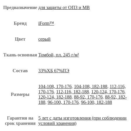
Предназначение
для защиты от ОПЗ и МВ
Бренд
iForm™
Цвет
серый
Ткань основная
Томбой, пл. 245 г/м²
Состав
33%ХБ 67%ПЭ
104-108, 170-176
,
104-108, 182-188
,
112-116,
170-176
,
112-116, 182-188
,
120-124, 170-176
,
Размеры
120-124, 182-188
,
88-92, 170-176
,
88-92, 182-
188
,
96-100, 170-176
,
96-100, 182-188
Гарантия на
5 лет с даты изготовления (при соблюдении
срок хранения
условий хранения)