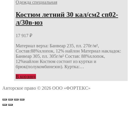
Одежда специальная
Костюм летний 30 кал/см2 сп02-
л/30в-юз
17 917
₽
Материал верха: Банвеар 235, пл. 270г/м²,
Состав:88%хлопок, 12% найлон Материал накладок:
Банвеар 305, пл. 305г/м² Состав: 88%хлопок,
12%найлон Костюм состоит из куртки и
брюк(полукомбинезон). Куртка:…
В корзину
Авторское право © 2026 ООО «ФОРТЕКС»