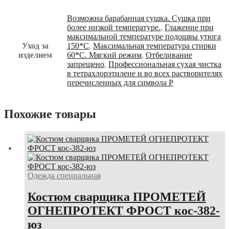
Возможна барабанная сушка. Сушка при
более низкой температуре.
,
Глажение при
максимальной температуре подошвы утюга
Уход за
150*С
,
Максимальная температура стирки
изделием
60*С. Мягкий режим
,
Отбеливание
запрещено
,
Профессиональная сухая чистка
в тетрахлорэтилене и во всех растворителях
перечисленных для символа Р
Похожие товары
Одежда специальная
Костюм сварщика ПРОМЕТЕЙ
ОГНЕПРОТЕКТ ФРОСТ кос-382-
юз