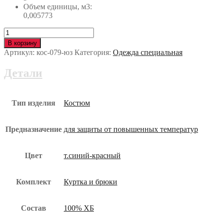
Объем единицы, м3:
0,005773
Количество
Костюм
В корзину
ГЕФЕСТ
Артикул:
кос-079-юз
Категория:
Одежда специальная
2
кос-079-
Детали
юз
Тип изделия
Костюм
Предназначение
для защиты от повышенных температур
Цвет
т.синий-красный
Комплект
Куртка и брюки
Состав
100% ХБ