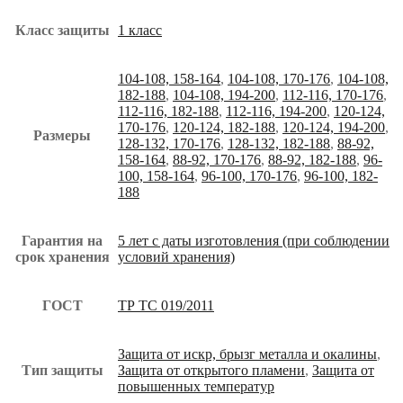
Класс защиты
1 класс
104-108, 158-164
,
104-108, 170-176
,
104-108,
182-188
,
104-108, 194-200
,
112-116, 170-176
,
112-116, 182-188
,
112-116, 194-200
,
120-124,
170-176
,
120-124, 182-188
,
120-124, 194-200
,
Размеры
128-132, 170-176
,
128-132, 182-188
,
88-92,
158-164
,
88-92, 170-176
,
88-92, 182-188
,
96-
100, 158-164
,
96-100, 170-176
,
96-100, 182-
188
Гарантия на
5 лет с даты изготовления (при соблюдении
срок хранения
условий хранения)
ГОСТ
ТР ТС 019/2011
Защита от искр, брызг металла и окалины
,
Тип защиты
Защита от открытого пламени
,
Защита от
повышенных температур