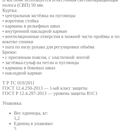
полоса (СВП) 50 мм.
Куртка:
• центральная застёжка на пуговицы
• воротник стойка
• карманы в рельефных швах
• внутренний накладной карман
• вентиляционные отверстия в нижней части проймы и по
кокетке спинки
• пата по низу рукава для регулировки объёма
Брюки:
• с притачным поясом, с эластичной лентой
• застёжка-гульф на петли и пуговицы
• карманы в боковых швах
• накладной карман
Т Р ТС 019/2011
ГОСТ 12.4.250-2013 — 1-ый класс защиты
ГОСТ Р 12.4.297-2013 — уровень защиты В1С1
Упаковка:
Вес единицы, кг:
1,2
Единиц в упаковке:
5