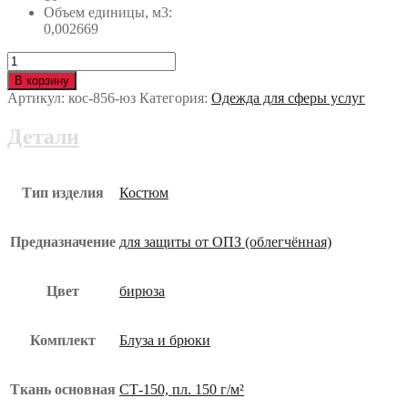
Объем единицы, м3:
0,002669
Количество
Костюм
В корзину
МАЙЯ
Артикул:
кос-856-юз
Категория:
Одежда для сферы услуг
ХАССП
кос-856-
Детали
юз
Тип изделия
Костюм
Предназначение
для защиты от ОПЗ (облегчённая)
Цвет
бирюза
Комплект
Блуза и брюки
Ткань основная
СТ-150, пл. 150 г/м²