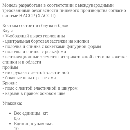
Модель разработана в соответствии с международными
требованиями безопасности пищевого производства согласно
системе НАССР (ХАССП).
Костюм состоит из блузы и брюк.
Блуза:
• V-образный вырез горловины
• центральная бортовая застежка на кнопки
• полочка и спинка с кокетками фигурной формы
• полочка и спинка с рельефами
• вентиляционные элементы из трикотажной сетки на кокетке
спинки и в области
проймы
• низ рукава с лентой эластичной
• боковые швы с разрезами
Брюки:
• пояс с лентой эластичной и шнуром
• карман в правом боковом шве
Упаковка:
Вес единицы, кг:
0,6
Единиц в упаковке:
10