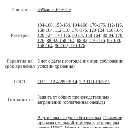
Состав
35%виск.65%ПЭ
104-108, 158-164
,
104-108, 170-176
,
112-116,
158-164
,
112-116, 170-176
,
120-124, 158-164
,
Размеры
120-124, 170-176
,
80-84, 158-164
,
80-84, 170-
176
,
88-92, 158-164
,
88-92, 170-176
,
96-100,
158-164
,
96-100, 170-176
Гарантия на
5 лет с даты изготовления (при соблюдении
срок хранения
условий хранения)
ГОСТ
ГОСТ 12.4.280-2014
,
ТР ТС 019/2011
Защита от общих производственных
Тип защиты
загрязнений (облегченная одежда)
Вертикальная сушка без отжима
,
Глажение
при максимальной температуре подошвы
утюга 150*С
,
Максимальная температура