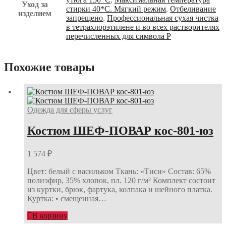
Уход за
стирки 40*С. Мягкий режим
,
Отбеливание
изделием
запрещено
,
Профессиональная сухая чистка
в тетрахлорэтилене и во всех растворителях
перечисленных для символа Р
Похожие товары
Одежда для сферы услуг
Костюм ШЕФ-ПОВАР кос-801-юз
1 574
₽
Цвет: белый с васильком Ткань: «Тиси» Состав: 65%
полиэфир, 35% хлопок, пл. 120 г/м² Комплект состоит
из куртки, брюк, фартука, колпака и шейного платка.
Куртка: • смещенная…
В корзину