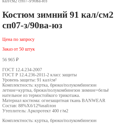
кал/см2 сп07-з/90ва-юз
Костюм зимний 91 кал/см2
сп07-з/90ва-юз
Цена по запросу
Заказ от 50 штук
56 965
₽
ГОСТ 12.4.234-2007
ГОСТ Р 12.4.236-2011-2 класс защиты
Уровень защиты: 91 кал/см²
Комплектность: куртка, брюки/полукомбинезон
летние+куртка, брюки/полукомбинезон зимние+бельё
нательное из термостойкого трикотажа.
Материал костюма: огнезащитная ткань BANWEAR
Состав: 88%Хб/12%найлон
Утеплитель: Аркпротект 400 г/м2
Комплектность: куртка, брюки/полукомбинезон