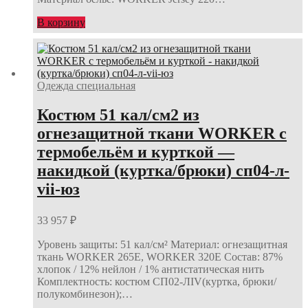
В корзину
Одежда специальная
Костюм 51 кал/см2 из
огнезащитной ткани WORKER с
термобельём и курткой —
накидкой (куртка/брюки) сп04-л-
vii-юз
33 957
₽
Уровень защиты: 51 кал/см² Материал: огнезащитная
ткань WORKER 265E, WORKER 320E Состав: 87%
хлопок / 12% нейлон / 1% антистатическая нить
Комплектность: костюм СП02-ЛIV(куртка, брюки/
полукомбинезон);…