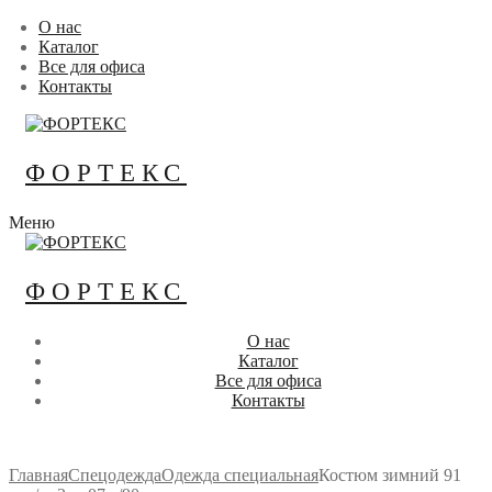
Перейти
Меню
Закрыть
О нас
к
Каталог
содержимому
Все для офиса
Контакты
ФОРТЕКС
Меню
ФОРТЕКС
О нас
Каталог
Все для офиса
Контакты
Главная
Спецодежда
Одежда специальная
Костюм зимний 91