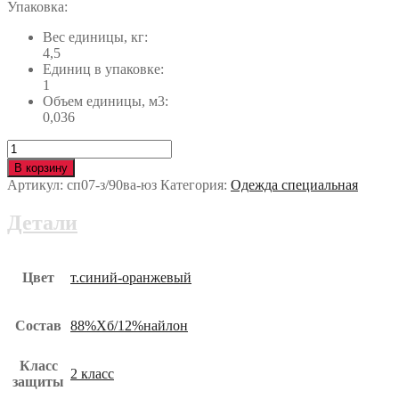
Упаковка:
Вес единицы, кг:
4,5
Единиц в упаковке:
1
Объем единицы, м3:
0,036
Количество
Костюм
В корзину
зимний
Артикул:
сп07-з/90ва-юз
Категория:
Одежда специальная
91
кал/
Детали
см2
сп07-
з/90ва-
юз
Цвет
т.синий-оранжевый
Состав
88%Хб/12%найлон
Класс
2 класс
защиты