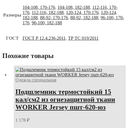
104-108, 170-176
,
104-108, 182-188
,
112-116, 170-
176
,
112-116, 182-188
,
120-124, 170-176
,
120-124,
Размеры
182-188
,
88-92, 170-176
,
88-92, 182-188
,
96-100, 170-
176
,
96-100, 182-188
ГОСТ
ГОСТ Р 12.4.236-2011
,
ТР ТС 019/2011
Похожие товары
Одежда специальная
Подшлемник термостойкий 15
кал/см2 из огнезащитной ткани
WORKER Jersey пшт-620-юз
1 178
₽