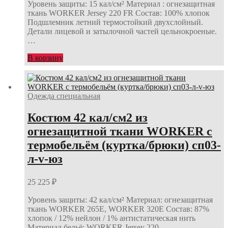
Уровень защиты: 15 кал/см² Материал : огнезащитная
ткань WORKER Jersey 220 FR Состав: 100% хлопок
Подшлемник летний термостойкий двухслойный.
Детали лицевой и затылочной частей цельнокроеные.
…
В корзину
Одежда специальная
Костюм 42 кал/см2 из
огнезащитной ткани WORKER с
термобельём (куртка/брюки) сп03-
л-v-юз
25 225
₽
Уровень защиты: 42 кал/см² Материал: огнезащитная
ткань WORKER 265E, WORKER 320E Состав: 87%
хлопок / 12% нейлон / 1% антистатическая нить
Материал бельё: WORKER Jersey 220…