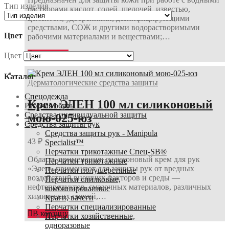
Тип изделия
растворами кислот, солей, щелочей, известью,
цементом, удобрениями, дезинфицирующими
средствами, СОЖ и другими водорастворимыми
Цвет
рабочими материалами и веществами;…
В корзину
Цвет
Каталог
Дерматологические средства защиты
Спецодежда
Крем ЭЛЕН 100 мл силиконовый
Рабочая обувь
Средства индивидуальной защиты
мою-025-юз
Средства защиты рук
Средства защиты рук - Manipula
43
₽
Specialist™
Перчатки трикотажные Спец-SB®
Область применения: силиконовый крем для рук
Перчатки трикотажные
«Элен» применяют для защиты рук от вредных
Перчатки полушерстяные
воздействий внешних факторов и среды —
Перчатки спилковые,
нефтепродуктов, смазочных материалов, различных
комбинированные
химических смесей,…
Краги, вачеги
Перчатки специализированные
В корзину
Перчатки хозяйственные,
одноразовые