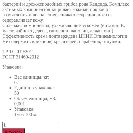
бактерий и дрожжеподобных грибов рода Кандида. Комплекс
активных компонентов защищает кожный покров от
размягчения и воспаления, снижает секрецию пота и
оздоравливает кожу.
Содержит компоненты, ухаживающие за кожей (витамин Е,
масло чайного дерева, глицерин, ланолин, аллантоин).
Эффективность крема подтверждена ЦНИИ Эпидемиологии.
Не содержит силиконов, красителей, парабенов, отдушки.
ТР ТС 019/2011
ГОСТ 31460-2012
Упаковка:
Вес единицы, кг:
0,1
Единиц в упаковке:
50
Объем единицы, м3:
0,001
Упаковка:
Туба 100 мл
Количество
Крем
В корзину