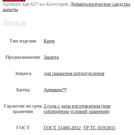
СЕРВОЛИН
Артикул:
кре-027-юз
Категория:
Дерматологические средства
ЭМУЛЬСИЯ
защиты
для
снижения
Детали
потоотделения
100
мл
кре-027-
Тип изделия
Крем
юз
Предназначение
Защита
Защита
для снижения потоотделения
Бренд
Армакон™
Гарантия на срок
2 года с даты изготовления (при
хранения
соблюдении условий хранения)
ГОСТ
ГОСТ 31460-2012
,
ТР ТС 019/2011