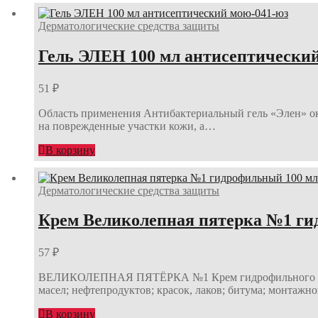
Дерматологические средства защиты
Гель ЭЛЕН 100 мл антисептически
51
₽
Область применения Антибактериальный гель «Элен» ока
на поврежденные участки кожи, а…
В корзину
Дерматологические средства защиты
Крем Великолепная пятерка №1 ги
57
₽
ВЕЛИКОЛЕПНАЯ ПЯТЁРКА №1 Крем гидрофильного действ
масел; нефтепродуктов; красок, лаков; битума; монтаж
В корзину