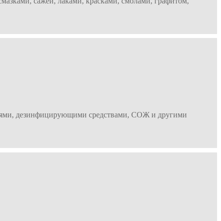
мазками, сажей, лаками, красками, смолами, графитом,
ениями, дезинфицирующими средствами, СОЖ и другими