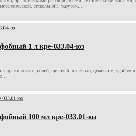
ктами, органическими растворителями, техническими маслами, с
металлической, стекольной), мазутом,…
бный 1 л кре-033.04-юз
астворами кислот, солей, щелочей, известью, цементом, удобр
и;…
бный 100 мл кре-033.01-юз