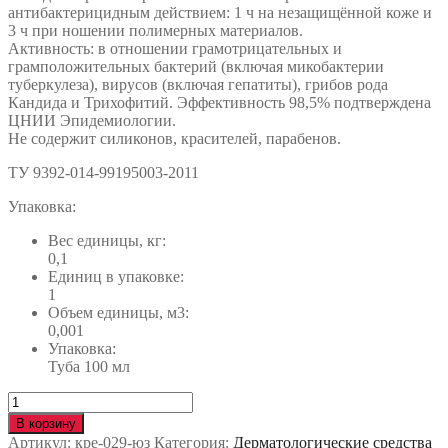
антибактерицидным действием: 1 ч на незащищённой коже и
3 ч при ношении полимерных материалов.
Активность: в отношении грамотрицательных и
грамположительных бактерий (включая микобактерии
туберкулеза), вирусов (включая гепатиты), грибов рода
Кандида и Трихофитий. Эффективность 98,5% подтверждена
ЦНИИ Эпидемиологии.
Не содержит силиконов, красителей, парабенов.
ТУ 9392-014-99195003-2011
Упаковка:
Вес единицы, кг:
0,1
Единиц в упаковке:
1
Объем единицы, м3:
0,001
Упаковка:
Туба 100 мл
Количество
Гель
В корзину
АРМАСЕПТ
Артикул:
кре-029-юз
Категория:
Дерматологические средства