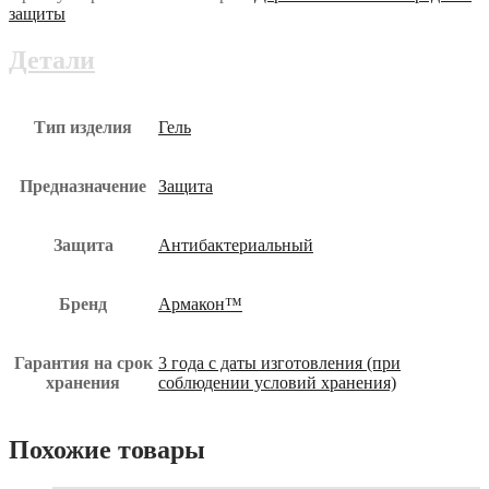
кожный
защиты
антисептик
100
Детали
мл
кре-029-
юз
Тип изделия
Гель
Предназначение
Защита
Защита
Антибактериальный
Бренд
Армакон™
Гарантия на срок
3 года с даты изготовления (при
хранения
соблюдении условий хранения)
Похожие товары