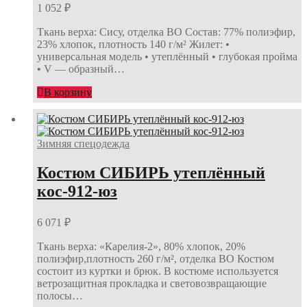
1 052
₽
Ткань верха: Сису, отделка ВО Состав: 77% полиэфир,
23% хлопок, плотность 140 г/м² Жилет: •
универсальная модель • утеплённый • глубокая пройма
• V — образный…
В корзину
Зимняя спецодежда
Костюм СИБИРЬ утеплённый
кос-912-юз
6 071
₽
Ткань верха: «Карелия-2», 80% хлопок, 20%
полиэфир,плотность 260 г/м², отделка ВО Костюм
состоит из куртки и брюк. В костюме используется
ветрозащитная прокладка и световозвращающие
полосы…