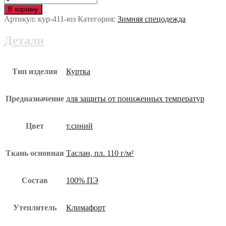
Куртка
В корзину
ФЬЮЖЕН
Артикул:
кур-411-юз
Категория:
Зимняя спецодежда
утеплённая
кур-411-
Детали
юз
Тип изделия
Куртка
Предназначение
для защиты от пониженных температур
Цвет
т.синий
Ткань основная
Таслан, пл. 110 г/м²
Состав
100% ПЭ
Утеплитель
Климафорт