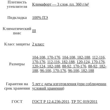
Плотность
Климафорт — 3 слоя, пл. 360 г/м²
утеплителя
Подкладка
100% ПЭ
Климатический
III
пояс
Класс защиты
2 класс
104-108, 170-176
,
104-108, 182-188
,
112-116,
170-176
,
112-116, 182-188
,
120-124, 170-176
,
Размеры
120-124, 182-188
,
88-92, 170-176
,
88-92, 182-
188
,
96-100, 170-176
,
96-100, 182-188
Гарантия на
5 лет с даты изготовления (при соблюдении
срок хранения
условий хранения)
ГОСТ
ГОСТ Р 12.4.236-2011
,
ТР ТС 019/2011