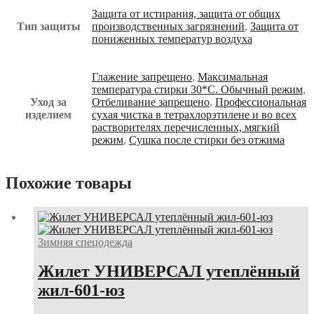
Защита от истирания, защита от общих
Тип защиты
производственных загрязнений
,
Защита от
пониженных температур воздуха
Глажение запрещено
,
Максимальная
температура стирки 30*С. Обычный режим
,
Уход за
Отбеливание запрещено
,
Профессиональная
изделием
сухая чистка в тетрахлорэтилене и во всех
растворителях перечисленных, мягкий
режим
,
Сушка после стирки без отжима
Похожие товары
Зимняя спецодежда
Жилет УНИВЕРСАЛ утеплённый
жил-601-юз