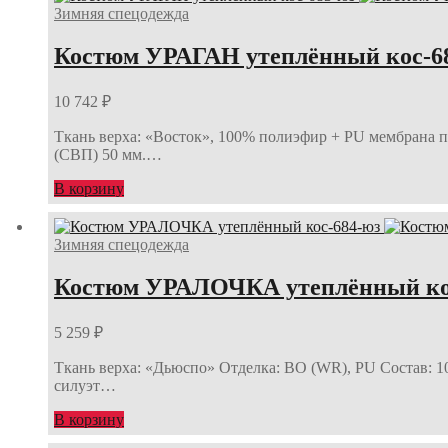
Зимняя спецодежда
Костюм УРАГАН утеплённый кос-6
10 742
₽
Ткань верха: «Восток», 100% полиэфир + PU мембрана п
(СВП) 50 мм.…
В корзину
Зимняя спецодежда
Костюм УРАЛОЧКА утеплённый ко
5 259
₽
Ткань верха: «Дьюспо» Отделка: ВО (WR), PU Состав: 1
силуэт…
В корзину