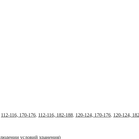
,
112-116, 170-176
,
112-116, 182-188
,
120-124, 170-176
,
120-124, 18
облюдении условий хранения)