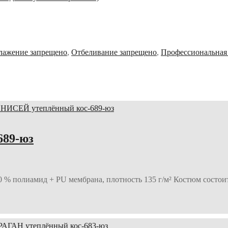
лажение запрещено
,
Отбеливание запрещено
,
Профессиональная 
689-юз
 100 % полиамид + PU мембрана, плотность 135 г/м² Костюм сост