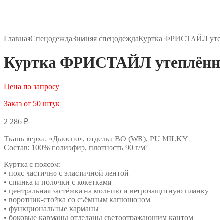
Главная
Спецодежда
Зимняя спецодежда
Куртка ФРИСТАЙЛ утеп
Куртка ФРИСТАЙЛ утеплённа
Цена по запросу
Заказ от 50 штук
2 286
₽
Ткань верха: «Дьюспо», отделка ВО (WR), PU MILKY
Состав: 100% полиэфир, плотность 90 г/м²
Куртка с поясом:
• пояс частично с эластичной лентой
• спинка и полочки с кокетками
• центральная застёжка на молнию и ветрозащитную планку
• воротник-стойка со съёмным капюшоном
• функциональные карманы
• боковые карманы отделаны светоотражающим кантом