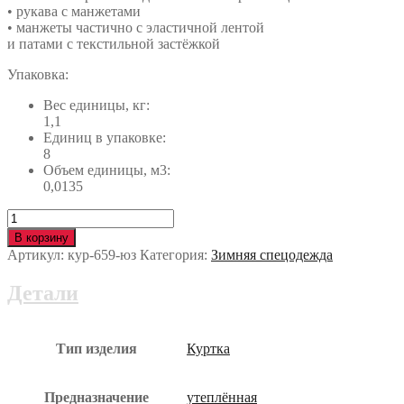
• рукава с манжетами
• манжеты частично с эластичной лентой
и патами с текстильной застёжкой
Упаковка:
Вес единицы, кг:
1,1
Единиц в упаковке:
8
Объем единицы, м3:
0,0135
Количество
Куртка
В корзину
ФРИСТАЙЛ
Артикул:
кур-659-юз
Категория:
Зимняя спецодежда
утеплённая
кур-659-
Детали
юз
Тип изделия
Куртка
Предназначение
утеплённая