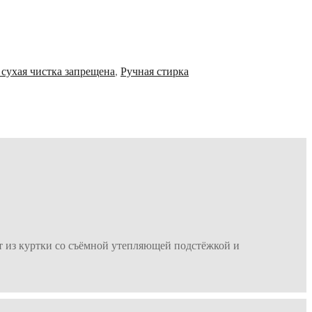
сухая чистка запрещена
,
Ручная стирка
оит из куртки со съёмной утепляющей подстёжкой и