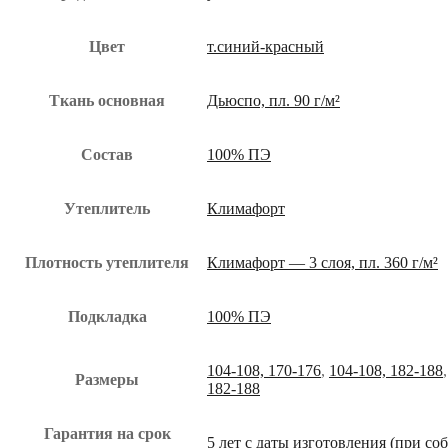
Цвет
т.синий-красный
Ткань основная
Дьюспо, пл. 90 г/м²
Состав
100% ПЭ
Утеплитель
Климафорт
Плотность утеплителя
Климафорт — 3 слоя, пл. 360 г/м²
Подкладка
100% ПЭ
104-108, 170-176
,
104-108, 182-188
Размеры
182-188
Гарантия на срок
5 лет с даты изготовления (при с