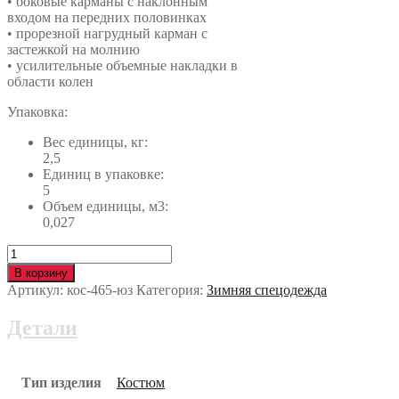
• боковые карманы с наклонным
входом на передних половинках
• прорезной нагрудный карман с
застежкой на молнию
• усилительные объемные накладки в
области колен
Упаковка:
Вес единицы, кг:
2,5
Единиц в упаковке:
5
Объем единицы, м3:
0,027
Количество
Костюм
В корзину
КМ-10
Артикул:
кос-465-юз
Категория:
Зимняя спецодежда
ЛЮКС
кос-465-
Детали
юз
Тип изделия
Костюм