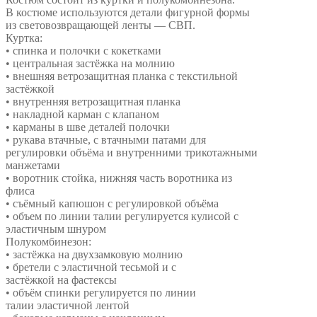
В костюме используются детали фигурной формы
из световозвращающей ленты — СВП.
Куртка:
• спинка и полочки с кокетками
• центральная застёжка на молнию
• внешняя ветрозащитная планка с текстильной
застёжкой
• внутренняя ветрозащитная планка
• накладной карман с клапаном
• карманы в шве деталей полочки
• рукава втачные, с втачными патами для
регулировки объёма и внутренними трикотажными
манжетами
• воротник стойка, нижняя часть воротника из
флиса
• съёмный капюшон с регулировкой объёма
• объем по линии талии регулируется кулисой с
эластичным шнуром
Полукомбинезон:
• застёжка на двухзамковую молнию
• бретели с эластичной тесьмой и с
застёжкой на фастексы
• объём спинки регулируется по линии
талии эластичной лентой