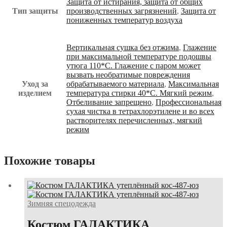
Защита от истирания, защита от общих
Тип защиты
производственных загрязнений
,
Защита от
пониженных температур воздуха
Вертикальная сушка без отжима
,
Глажение
при максимальной температуре подошвы
утюга 110*С. Глажение с паром может
вызвать необратимые повреждения
Уход за
обрабатываемого материала
,
Максимальная
изделием
температура стирки 40*С. Мягкий режим
,
Отбеливание запрещено
,
Профессиональная
сухая чистка в тетрахлорэтилене и во всех
растворителях перечисленных, мягкий
режим
Похожие товары
Зимняя спецодежда
Костюм ГАЛАКТИКА