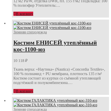
12 м2 Ра/W, отделка DWR, пл. 155 г/м2 Подкладка: 100
% полиэфир Утеплитель:…
В корзину
Зимняя спецодежда
Костюм ЕНИСЕЙ утеплённый
кос-1100-юз
10 118
₽
Ткань верха: «Наутика» (Nautica) «Concordia Textiles»,
100 % полиамид + PU мембрана, плотность 135 г/м²
Костюм состоит из куртки со съёмной утепляющей
подстёжкой и полукомбинезона.…
В корзину
Зимняя спецодежда