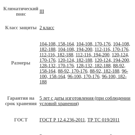
Климатический
III
пояс
Класс защиты
2 класс
104-108, 158-164
,
104-108, 170-176
,
104-108,
182-188
,
104-108, 194-200
,
112-116, 170-176
,
112-116, 182-188
,
112-116, 194-200
,
120-124,
170-176
,
120-124, 182-188
,
120-124, 194-200
,
Размеры
128-132, 170-176
,
128-132, 182-188
,
88-92,
158-164
,
88-92, 170-176
,
88-92, 182-188
,
96-
100, 158-164
,
96-100, 170-176
,
96-100, 182-
188
Гарантия на
5 лет с даты изготовления (при соблюдении
срок хранения
условий хранения)
ГОСТ
ГОСТ Р 12.4.236-2011
,
ТР ТС 019/2011