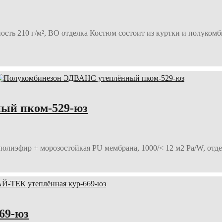
ость 210 г/м², ВО отделка Костюм состоит из куртки и полуком
ый пком-529-юз
ополиэфир + морозостойкая PU мембрана, 1000/< 12 м2 Ра/W, от
69-юз