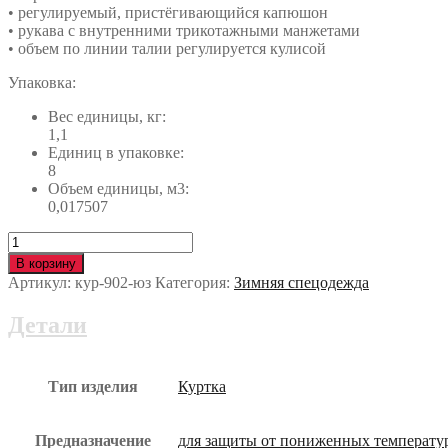
• регулируемый, пристёгивающийся капюшон
• рукава с внутренними трикотажными манжетами
• объем по линии талии регулируется кулисой
Упаковка:
Вес единицы, кг:
1,1
Единиц в упаковке:
8
Объем единицы, м3:
0,017507
Количество
Куртка
В корзину
ШАТЛ
Артикул:
кур-902-юз
Категория:
Зимняя спецодежда
утеплённая
кур-902-
Детали
юз
Тип изделия
Куртка
Предназначение
для защиты от пониженных температу