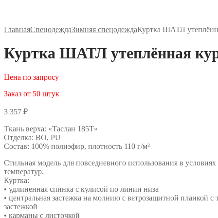
Главная
Спецодежда
Зимняя спецодежда
Куртка ШАТЛ утеплённ
Куртка ШАТЛ утеплённая кур
Цена по запросу
Заказ от 50 штук
3 357
₽
Ткань верха: «Таслан 185Т»
Отделка: ВО, PU
Состав: 100% полиэфир, плотность 110 г/м²
Стильная модель для повседневного использования в условия
температур.
Куртка:
• удлиненная спинка с кулисой по линии низа
• центральная застежка на молнию с ветрозащитной планкой с 
застежкой
• карманы с листочкой