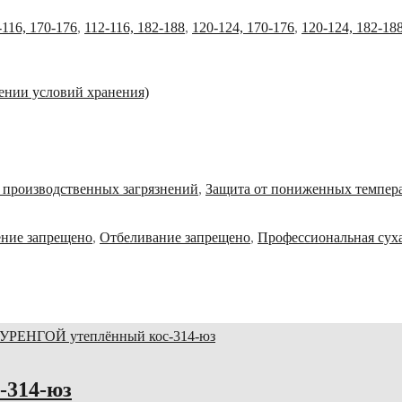
-116, 170-176
,
112-116, 182-188
,
120-124, 170-176
,
120-124, 182-18
дении условий хранения)
х производственных загрязнений
,
Защита от пониженных темпера
ние запрещено
,
Отбеливание запрещено
,
Профессиональная суха
-314-юз