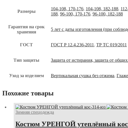
104-108, 170-176
,
104-108, 182-188
,
112
Размеры
188
,
96-100, 170-176
,
96-100, 182-188
Гарантия на срок
5 лет с даты изготовления (при соблю
хранения
ГОСТ
ГОСТ Р 12.4.236-2011
,
ТР ТС 019/2011
Тип защиты
Защита от истирания, защита от общи
Уход за изделием
Вертикальная сушка без отжима
,
Глаже
Похожие товары
Зимняя спецодежда
Костюм УРЕНГОЙ утеплённый кос