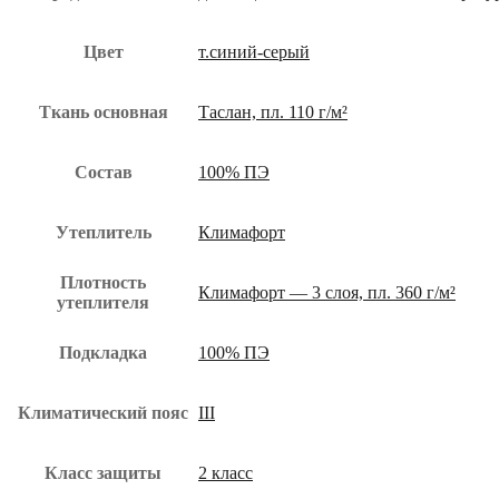
Цвет
т.синий-серый
Ткань основная
Таслан, пл. 110 г/м²
Состав
100% ПЭ
Утеплитель
Климафорт
Плотность
Климафорт — 3 слоя, пл. 360 г/м²
утеплителя
Подкладка
100% ПЭ
Климатический пояс
III
Класс защиты
2 класс