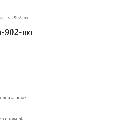
ая кур-902-юз
-902-юз
х пониженных
текстильной