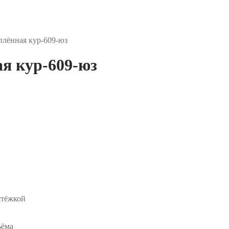
ённая кур-609-юз
 кур-609-юз
стёжкой
ъёма