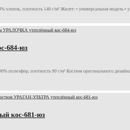
3% хлопок, плотность 140 г/м² Жилет: • универсальная модель 
с-684-юз
00% полиэфир, плотность 90 г/м² Костюм оригинального дизайна
й кос-681-юз