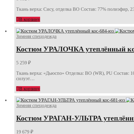
Ткань верха: Сису, отделка ВО Состав: 77% полиэфир, 2
В корзину
Зимняя спецодежда
Костюм УРАЛОЧКА утеплённый ко
5 259
₽
Ткань верха: «Дьюспо» Отделка: ВО (WR), PU Состав: 1
силуэт…
В корзину
Зимняя спецодежда
Костюм УРАГАН-УЛЬТРА утеплённы
19 679
₽