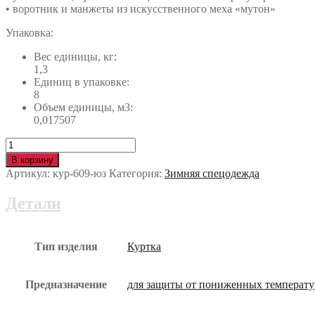
• воротник и манжеты из искусственного меха «мутон»
Упаковка:
Вес единицы, кг:
1,3
Единиц в упаковке:
8
Объем единицы, м3:
0,017507
Количество
Куртка
В корзину
ЗИМУШКА
Артикул:
кур-609-юз
Категория:
Зимняя спецодежда
утеплённая
кур-609-
Детали
юз
Тип изделия
Куртка
Предназначение
для защиты от пониженных температу