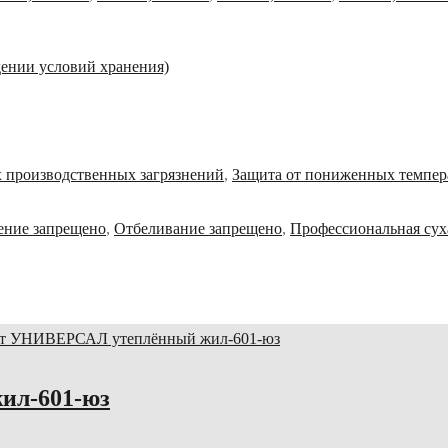
дении условий хранения)
х производственных загрязнений
,
Защита от пониженных темпер
ение запрещено
,
Отбеливание запрещено
,
Профессиональная сух
ил-601-юз