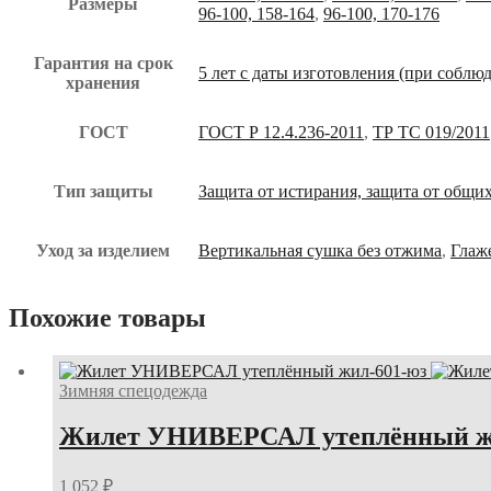
Размеры
96-100, 158-164
,
96-100, 170-176
Гарантия на срок
5 лет с даты изготовления (при соблю
хранения
ГОСТ
ГОСТ Р 12.4.236-2011
,
ТР ТС 019/2011
Тип защиты
Защита от истирания, защита от общи
Уход за изделием
Вертикальная сушка без отжима
,
Глаж
Похожие товары
Зимняя спецодежда
Жилет УНИВЕРСАЛ утеплённый ж
1 052
₽