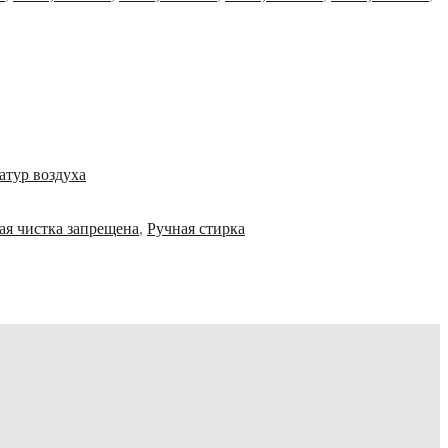
атур воздуха
ая чистка запрещена
,
Ручная стирка