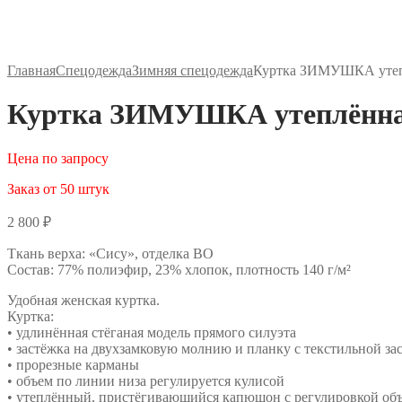
Главная
Спецодежда
Зимняя спецодежда
Куртка ЗИМУШКА утепл
Куртка ЗИМУШКА утеплённая
Цена по запросу
Заказ от 50 штук
2 800
₽
Ткань верха: «Сису», отделка ВО
Состав: 77% полиэфир, 23% хлопок, плотность 140 г/м²
Удобная женская куртка.
Куртка:
• удлинённая стёганая модель прямого силуэта
• застёжка на двухзамковую молнию и планку с текстильной за
• прорезные карманы
• объем по линии низа регулируется кулисой
• утеплённый, пристёгивающийся капюшон с регулировкой об