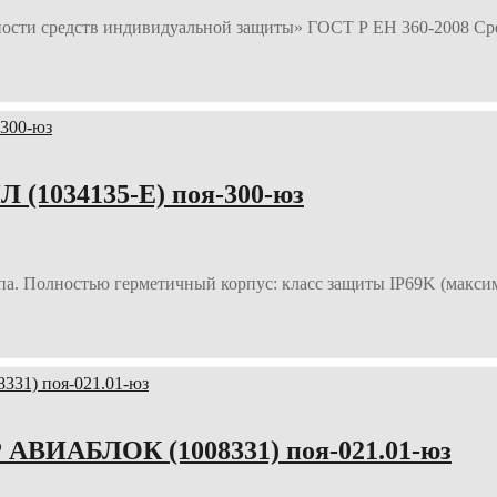
ности средств индивидуальной защиты» ГОСТ Р ЕН 360-2008 Ср
(1034135-E) поя-300-юз
а. Полностью герметичный корпус: класс защиты IP69K (макси
АВИАБЛОК (1008331) поя-021.01-юз