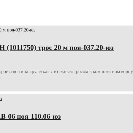
1011750) трос 20 м поя-037.20-юз
йство типа «рулетка» с втяжным тросом в композитном корпус
…
-06 поя-110.06-юз