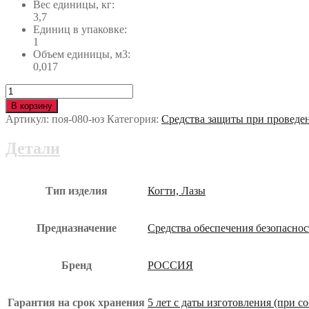
Вес единицы, кг:
3,7
Единиц в упаковке:
1
Объем единицы, м3:
0,017
Количество
Лазы
В корзину
универсальные
Артикул:
поя-080-юз
Категория:
Средства защиты при проведе
ЛУ
№3
Детали
поя-080-
юз
Тип изделия
Когти, Лазы
Предназначение
Средства обеспечения безопасно
Бренд
РОССИЯ
Гарантия на срок хранения
5 лет с даты изготовления (при 