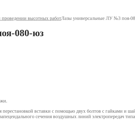
и проведении высотных работ
Лазы универсальные ЛУ №3 поя-0
оя-080-юз
ожи.
я перестановкой вставки с помощью двух болтов с гайками и ша
апецеидального сечения воздушных линий электропередач типа