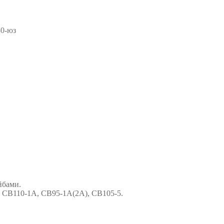
80-юз
йбами.
 СВ110-1А, СВ95-1А(2А), СВ105-5.