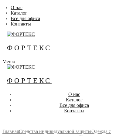
Перейти
Меню
Закрыть
О нас
к
Каталог
содержимому
Все для офиса
Контакты
ФОРТЕКС
Меню
ФОРТЕКС
О нас
Каталог
Все для офиса
Контакты
Главная
Средства индивидуальной защиты
Одежда с