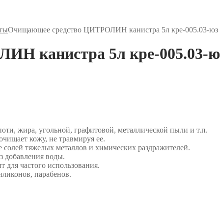
иты
Очищающее средство ЦИТРОЛИН канистра 5л кре-005.03-юз
ИН канистра 5л кре-005.03-ю
оти, жира, угольной, графитовой, металлической пыли и т.п.
чищает кожу, не травмируя ее.
 солей тяжелых металлов и химических раздражителей.
з добавления воды.
для частого использования.
иликонов, парабенов.