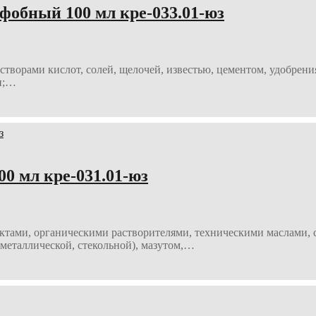
бный 100 мл кре-033.01-юз
астворами кислот, солей, щелочей, известью, цементом, удобр
и;…
 мл кре-031.01-юз
ктами, органическими растворителями, техническими маслами, с
металлической, стекольной), мазутом,…