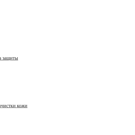
а защиты
 очистки кожи