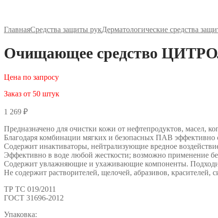
Главная
Средства защиты рук
Дерматологические средства защ
Очищающее средство ЦИТРОЛ
Цена по запросу
Заказ от 50 штук
1 269
₽
Предназначено для очистки кожи от нефтепродуктов, масел, коп
Благодаря комбинации мягких и безопасных ПАВ эффективно о
Содержит инактиваторы, нейтрализующие вредное воздействие
Эффективно в воде любой жесткости; возможно применение бе
Содержит увлажняющие и ухаживающие компоненты. Подходит 
Не содержит растворителей, щелочей, абразивов, красителей, с
ТР ТС 019/2011
ГОСТ 31696-2012
Упаковка: