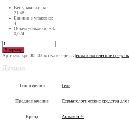
Вес упаковки, кг:
21,48
Единиц в упаковке:
4
Объем упаковки, м3:
0,024
Количество
Очищающее
В корзину
средство
Артикул:
кре-005.03-юз
Категория:
Дерматологические средств
ЦИТРОЛИН
канистра
Детали
5л
кре-005.03-
юз
Тип изделия
Гель
Предназначение
Дерматологические средства для
Бренд
Армакон™