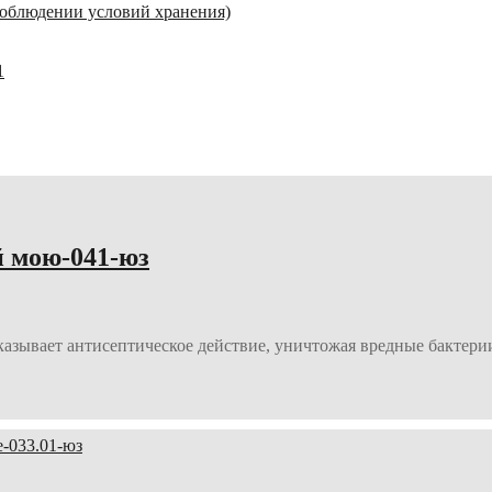
 соблюдении условий хранения)
1
й мою-041-юз
зывает антисептическое действие, уничтожая вредные бактерии 