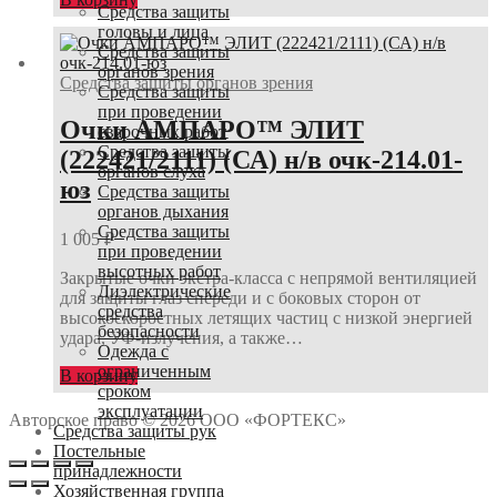
Средства защиты
головы и лица
Средства защиты
органов зрения
Средства защиты органов зрения
Средства защиты
при проведении
Очки АМПАРО™ ЭЛИТ
сварочных работ
Средства защиты
(222421/2111) (СА) н/в очк-214.01-
органов слуха
юз
Средства защиты
органов дыхания
Средства защиты
1 005
₽
при проведении
высотных работ
Закрытые очки экстра-класса с непрямой вентиляцией
Диэлектрические
для защиты глаз спереди и с боковых сторон от
средства
высокоскоростных летящих частиц с низкой энергией
безопасности
удара, УФ-излучения, а также…
Одежда с
ограниченным
В корзину
сроком
эксплуатации
Авторское право © 2026 ООО «ФОРТЕКС»
Средства защиты рук
Постельные
принадлежности
Хозяйственная группа