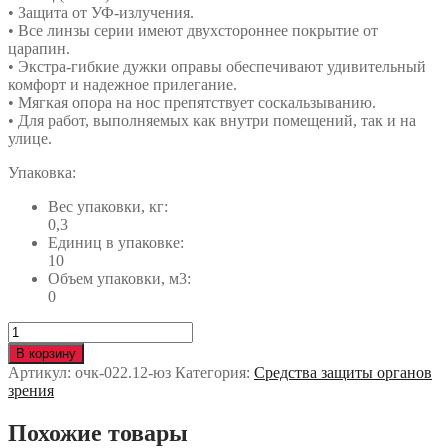
• Защита от УФ-излучения.
• Все линзы серии имеют двухстороннее покрытие от
царапин.
• Экстра-гибкие дужки оправы обеспечивают удивительный
комфорт и надежное прилегание.
• Мягкая опора на нос препятствует соскальзыванию.
• Для работ, выполняемых как внутри помещений, так и на
улице.
Упаковка:
Вес упаковки, кг:
0,3
Единиц в упаковке:
10
Объем упаковки, м3:
0
Количество
Очки
В корзину
Honeywell™
Артикул:
очк-022.12-юз
Категория:
Средства защиты органов
А800
зрения
(1015367)
(РС
Похожие товары
5-