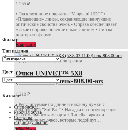
1 255
₽
• Эксклюзивное покрытие “Vanguard UDC” •
«Плавающие» линзы, сохраняющие наилучшие
оптические свойства очков • Оправа обеспечивает
мягкое соприкосновение очков с лицом • Линзы
повторяют форму…
Фильтр
В корзину
Тип изделия
Средства защиты органов зрения
Очки UNIVET™ 5Х8
Цвет
(5Х8.03.11.00) очк-808.00-юз
1 210
₽
Каталог
• Регулируемые по длине и наклону дужки с
Спецодежда
технологией “SoftPad” • Насадка на носоупоре для
Рабочая обувь
максимального комфорта • Линейка ярких и
Средства
эргономичных очков, которые подойдут…
индивидуальной
защиты
В корзину