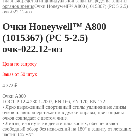
Главная
Средства индивидуальной защиты
Средства защиты
органов зрения
Очки Honeywell™ А800 (1015367) (РС 5-2.5)
очк-022.12-юз
Очки Honeywell™ А800
(1015367) (РС 5-2.5)
очк-022.12-юз
Цена по запросу
Заказ от 50 штук
4 372
₽
Очки А800
ГОСТ Р 12.4.230.1-2007, EN 166, EN 170, EN 172
• Ярко выраженный спортивный стиль: удлиненные линзы
очков плавно «перетекают» в дужки оправы, цвет оправы
очков совпадает с цветом линз.
• Линзы, изогнутые в девяти плоскостях, обеспечивают
свободный обзор без искажений на 180° и защиту от летящих
частиц (45 м/с).