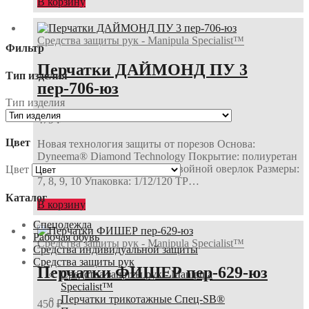
В корзину
Средства защиты рук - Manipula Specialist™
Фильтр
Перчатки ДАЙМОНД ПУ 3
Тип изделия
пер-706-юз
Тип изделия
479
₽
Цвет
Новая технология защиты от порезов Основа:
Dyneema® Diamond Technology Покрытие: полиуретан
Длина: 230-260 мм Манжет: двойной оверлок Размеры:
Цвет
7, 8, 9, 10 Упаковка: 1/12/120 ТР…
Каталог
В корзину
Спецодежда
Рабочая обувь
Средства защиты рук - Manipula Specialist™
Средства индивидуальной защиты
Средства защиты рук
Перчатки ФИШЕР пер-629-юз
Средства защиты рук - Manipula
Specialist™
Перчатки трикотажные Спец-SB®
450
₽