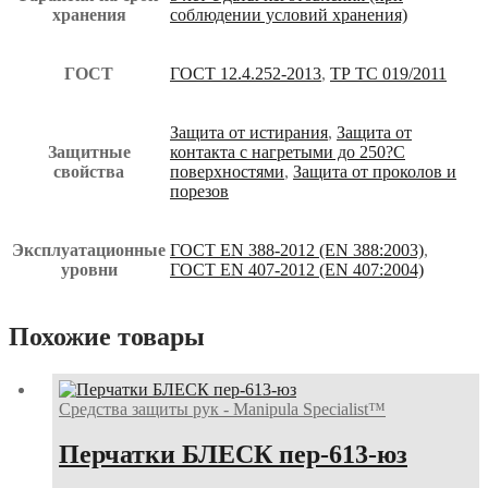
хранения
соблюдении условий хранения)
ГОСТ
ГОСТ 12.4.252-2013
,
ТР ТС 019/2011
Защита от истирания
,
Защита от
Защитные
контакта с нагретыми до 250?С
свойства
поверхностями
,
Защита от проколов и
порезов
Эксплуатационные
ГОСТ EN 388-2012 (EN 388:2003)
,
уровни
ГОСТ EN 407-2012 (EN 407:2004)
Похожие товары
Средства защиты рук - Manipula Specialist™
Перчатки БЛЕСК пер-613-юз