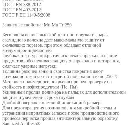
ГОСТ ЕN 388-2012
ГОСТ ЕN 407-2012
ГОСТ Р ЕН 1149-5:2008
Защитные свойства: Ми Мп Тп250
Бесшовная основа высокой плотности вязки из пара-
арамидного волокна дает максимальную защиту от
скользящих порезов, при этом обладает отличной
воздухопроницаемостью
Глубокая текстура покрытия исключает проскальзывание
предметов, обеспечивает защиту от проколов и истирания,
смягчает ударные нагрузки
Толщина рабочей зоны и свойства покрытия дают
возможность контакта с нагретой поверхностью до 250 °С
Материал полимерного покрытия прошел проверку на
стойкость к нефтепродуктам (Нс, Нм)
Усиленный пролив полимера на пальцах для дополнительной
защиты и увеличения срока службы
Двойной оверлок с цветовой индикацией размера
Для предотвращения возникновения микробной среды и
устранения неприятных запахов после производственного
процесса перчатка прошла антибактериальную обработку
Sanitized Actifresh®