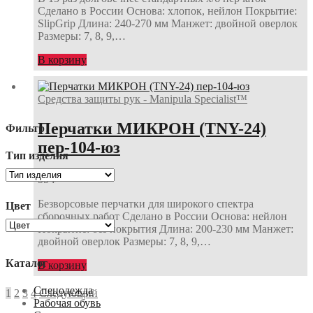
Сделано в России Основа: хлопок, нейлон Покрытие:
SlipGrip Длина: 240-270 мм Манжет: двойной оверлок
Размеры: 7, 8, 9,…
В корзину
Средства защиты рук - Manipula Specialist™
Перчатки МИКРОН (TNY-24)
Фильтр
пер-104-юз
Тип изделия
55
₽
Безворсовые перчатки для широкого спектра
Цвет
сборочных работ Сделано в России Основа: нейлон
Покрытие: без покрытия Длина: 200-230 мм Манжет:
двойной оверлок Размеры: 7, 8, 9,…
Каталог
В корзину
Спецодежда
Навигация
1
2
3
4
Следующий
Рабочая обувь