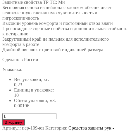
Защитные свойства ТР ТС: Ми
Бесшовная основа из нейлона с хлопком обеспечивает
великолепную тактильную чувствительность и
гигроскопичность
Высокий уровень комфорта и постоянный отвод влаги
Превосходные сцепные свойства и дополнительная стойкость
к истиранию
Закругленный край на пальцах для дополнительного
комфорта в работе
Двойной оверлок с цветовой индикацией размера
Сделано в России
Упаковка:
Вес упаковки, кг:
0,23
Единиц в упаковке:
10
Объем упаковки, м3:
0,00196
Количество
Перчатки
В корзину
ЭТАЛОН
Артикул:
пер-109-юз
Категория:
Средства защиты рук -