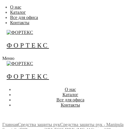
Перейти
Меню
Закрыть
О нас
к
Каталог
содержимому
Все для офиса
Контакты
ФОРТЕКС
Меню
ФОРТЕКС
О нас
Каталог
Все для офиса
Контакты
Главная
Средства защиты рук
Средства защиты рук - Manipula