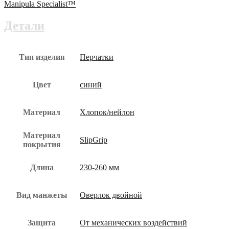
ПВХ
Manipula Specialist™
(MG-
116)
Детали
пер-109-
юз
Тип изделия
Перчатки
Цвет
синий
Материал
Хлопок/нейлон
Материал
SlipGrip
покрытия
Длина
230-260 мм
Вид манжеты
Оверлок двойной
Защита
От механических воздействий