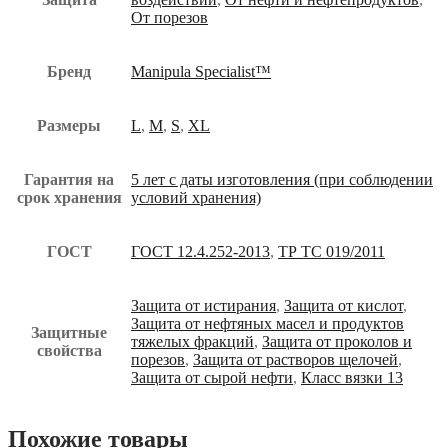
От порезов
Бренд
Manipula Specialist™
Размеры
L
,
M
,
S
,
XL
Гарантия на
5 лет с даты изготовления (при соблюдении
срок хранения
условий хранения)
ГОСТ
ГОСТ 12.4.252-2013
,
ТР ТС 019/2011
Защита от истирания
,
Защита от кислот
,
Защита от нефтяных масел и продуктов
Защитные
тяжелых фракций
,
Защита от проколов и
свойства
порезов
,
Защита от растворов щелочей
,
Защита от сырой нефти
,
Класс вязки 13
Похожие товары