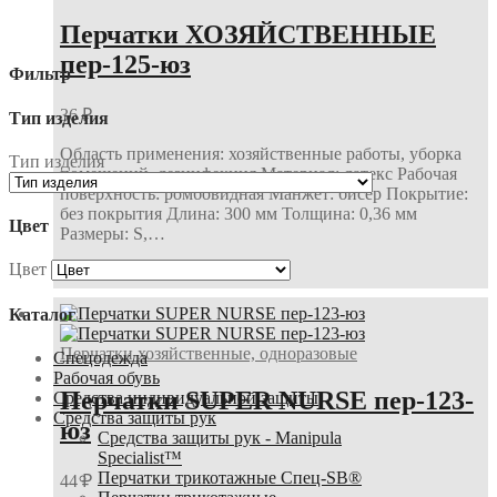
Перчатки ХОЗЯЙСТВЕННЫЕ
пер-125-юз
Фильтр
36
₽
Тип изделия
Область применения: хозяйственные работы, уборка
Тип изделия
помещений, дезинфекция Материал: латекс Рабочая
поверхность: ромбовидная Манжет: бисер Покрытие:
без покрытия Длина: 300 мм Толщина: 0,36 мм
Цвет
Размеры: S,…
Цвет
В корзину
Каталог
Перчатки хозяйственные, одноразовые
Спецодежда
Рабочая обувь
Перчатки SUPER NURSE пер-123-
Средства индивидуальной защиты
Средства защиты рук
юз
Средства защиты рук - Manipula
Specialist™
Перчатки трикотажные Спец-SB®
44
₽