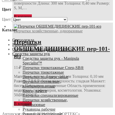
поверхности Длина: 300 мм Толщина: 0,40 мм Размер:
S, M,…
Цвет
В корзину
Цвет
Каталог
Перчатки хозяйственные, одноразовые
Спецодежда
Перчатки
Рабочая обувь
ОБЩЕМЕДИЦИНСКИЕ пер-101-
Средства индивидуальной защиты
Средства защиты рук
юз
Средства защиты рук - Manipula
Specialist™
11
₽
Перчатки трикотажные Спец-SB®
Перчатки трикотажные
Материал: латекс Длина: 240 мм Толщина: 0,10 мм
Перчатки полушерстяные
Размер: 7,8,9 Рабочая поверхность: гладкая Манжет:
Перчатки спилковые,
бисер Покрытие: опудренные Область применения:
комбинированные
медицина, парфюмерия, косметология. Упаковка:
Краги, вачеги
50/500 ГОСТ…
Перчатки специализированные
Перчатки хозяйственные,
В корзину
одноразовые
Рукавицы рабочие
Рукавицы утепленные
Авторское право © 2026 ООО «ФОРТЕКС»