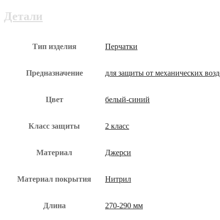
КП
пер-601-
Детали
юз
Тип изделия
Перчатки
Предназначение
для защиты от механических воз
Цвет
белый-синий
Класс защиты
2 класс
Материал
Джерси
Материал покрытия
Нитрил
Длина
270-290 мм