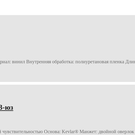
ал: винил Внутренняя обработка: полиуретановая пленка Длина:
3-юз
й чувствительностью Основа: Kevlar® Манжет: двойной оверлок 