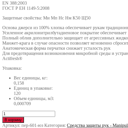
EN 388:2003
ГОСТ Р ЕН 1149-5:2008
Защитные свойства: Ми Мп Нс Нм К50 Щ50
Основа джерси из 100% хлопка обеспечивает рукам традицион
Усиленное акрилонитрилбутадиеновое покрытие обеспечивает
Полный облив дополнительно защищает от агрессивных жидко
Манжет-крага в случае опасности позволяет мгновенно сбросить
Анатомическая форма перчатки снижает усталость рук
Для предотвращения возникновения микробной среды и устране
Actifresh®
Упаковка:
Вес единицы, кг:
0,158
Единиц в упаковке:
120
Объем единицы, м3:
0,000709
Количество
Перчатки
В корзину
ТЕХНИК
Артикул:
пер-601-юз
Категория:
Средства защиты рук - Manipul