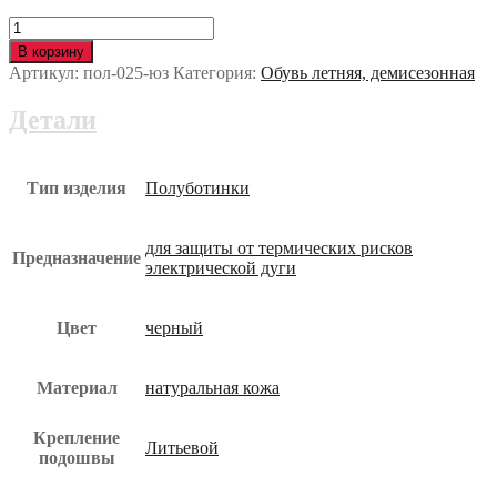
Количество
Полуботинки
В корзину
iForm
Артикул:
пол-025-юз
Категория:
Обувь летняя, демисезонная
с
КП
Детали
пол-025-
юз
Тип изделия
Полуботинки
для защиты от термических рисков
Предназначение
электрической дуги
Цвет
черный
Материал
натуральная кожа
Крепление
Литьевой
подошвы