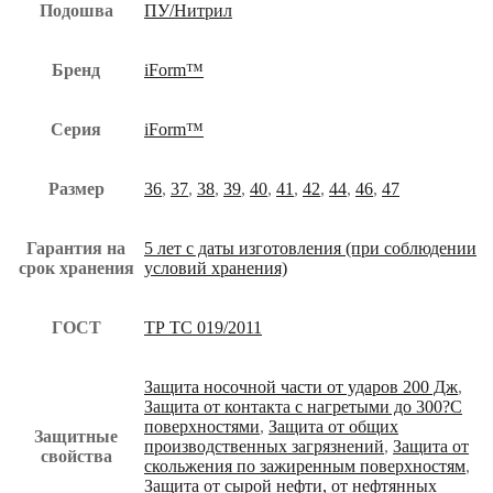
Подошва
ПУ/Нитрил
Бренд
iForm™
Серия
iForm™
Размер
36
,
37
,
38
,
39
,
40
,
41
,
42
,
44
,
46
,
47
Гарантия на
5 лет с даты изготовления (при соблюдении
срок хранения
условий хранения)
ГОСТ
ТР ТС 019/2011
Защита носочной части от ударов 200 Дж
,
Защита от контакта с нагретыми до 300?С
поверхностями
,
Защита от общих
Защитные
производственных загрязнений
,
Защита от
свойства
скольжения по зажиренным поверхностям
,
Защита от сырой нефти, от нефтянных