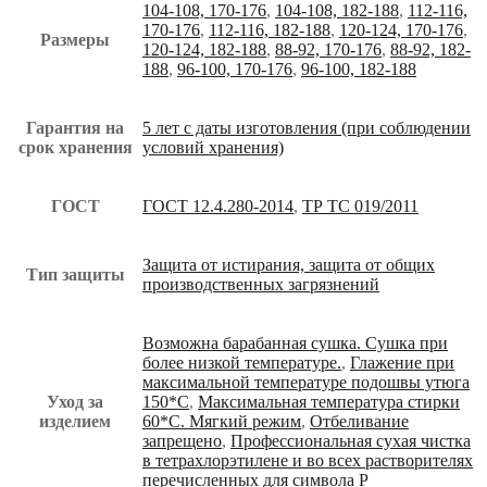
104-108, 170-176
,
104-108, 182-188
,
112-116,
170-176
,
112-116, 182-188
,
120-124, 170-176
,
Размеры
120-124, 182-188
,
88-92, 170-176
,
88-92, 182-
188
,
96-100, 170-176
,
96-100, 182-188
Гарантия на
5 лет с даты изготовления (при соблюдении
срок хранения
условий хранения)
ГОСТ
ГОСТ 12.4.280-2014
,
ТР ТС 019/2011
Защита от истирания, защита от общих
Тип защиты
производственных загрязнений
Возможна барабанная сушка. Сушка при
более низкой температуре.
,
Глажение при
максимальной температуре подошвы утюга
Уход за
150*С
,
Максимальная температура стирки
изделием
60*С. Мягкий режим
,
Отбеливание
запрещено
,
Профессиональная сухая чистка
в тетрахлорэтилене и во всех растворителях
перечисленных для символа Р