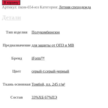
Полукомбинезон
В корзину
ЭДВАНС
Артикул:
пком-654-юз
Категория:
Летняя спецодежда
пком-654-
юз
Детали
Тип изделия
Полукомбинезон
Предназначение
для защиты от ОПЗ и МВ
Бренд
iForm™
Цвет
серый-т.серый-черный
Ткань основная
Томбой, пл. 245 г/м²
Состав
33%ХБ 67%ПЭ