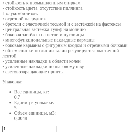
• стойкость к промышленным стиркам
• стойкость цвета, отсутствие пиллинга
Полукомбинезон:
• отрезной нагрудник
• бретели с эластичной тесьмой и с застёжкой на фастексы
• центральная застёжка-гульф на молнию
• боковая застёжка на петли и пуговицы
• многофункциональные накладные карманы
• боковые карманы с фигурным входом и отрезными бочками
• объем спинки по линии талии регулируется эластичной
лентой
• усиленные накладки в области колен
• усиленные накладки по шаговому шву
• световозвращающие принты
Упаковка:
Вес единицы, кг:
0,7
Единиц в упаковке:
5
Объем единицы, м3:
0,0048
Количество