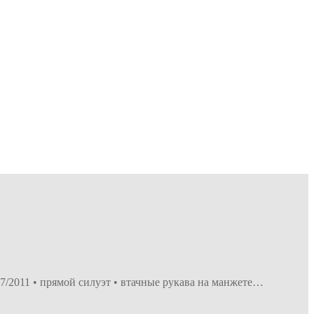
7/2011 • прямой силуэт • втачные рукава на манжете…