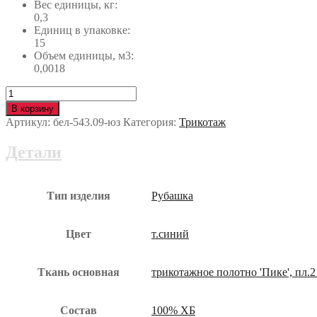
Вес единицы, кг:
0,3
Единиц в упаковке:
15
Объем единицы, м3:
0,0018
Количество
Рубашка
В корзину
ПОЛО
Артикул:
бел-543.09-юз
Категория:
Трикотаж
т/
синяя
Детали
бел-543.09-
юз
Тип изделия
Рубашка
Цвет
т.синий
Ткань основная
трикотажное полотно 'Пике', пл.2
Состав
100% ХБ