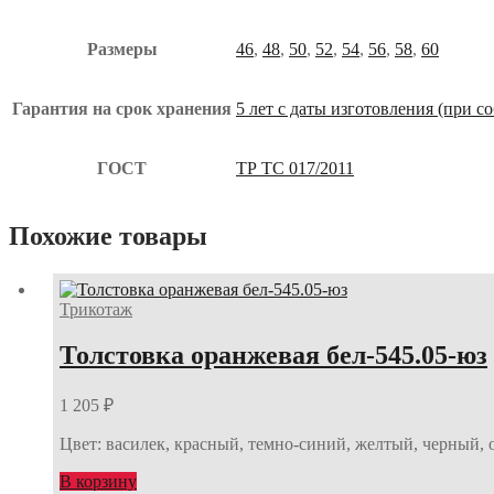
Размеры
46
,
48
,
50
,
52
,
54
,
56
,
58
,
60
Гарантия на срок хранения
5 лет с даты изготовления (при 
ГОСТ
ТР ТС 017/2011
Похожие товары
Трикотаж
Толстовка оранжевая бел-545.05-юз
1 205
₽
Цвет: василек, красный, темно-синий, желтый, черный, 
В корзину