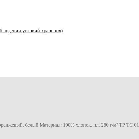
соблюдении условий хранения)
оранжевый, белый Материал: 100% хлопок, пл. 280 г/м² ТР ТС 01