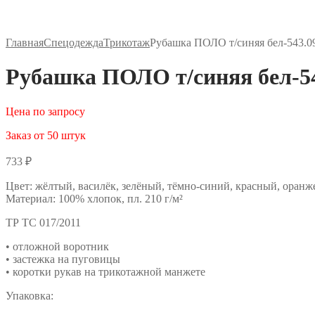
Главная
Спецодежда
Трикотаж
Рубашка ПОЛО т/синяя бел-543.0
Рубашка ПОЛО т/синяя бел-54
Цена по запросу
Заказ от 50 штук
733
₽
Цвет: жёлтый, василёк, зелёный, тёмно-синий, красный, оранж
Материал: 100% хлопок, пл. 210 г/м²
ТР ТС 017/2011
• отложной воротник
• застежка на пуговицы
• коротки рукав на трикотажной манжете
Упаковка: