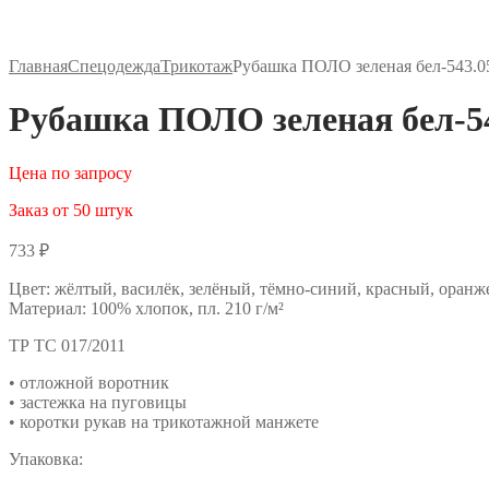
Главная
Спецодежда
Трикотаж
Рубашка ПОЛО зеленая бел-543.0
Рубашка ПОЛО зеленая бел-5
Цена по запросу
Заказ от 50 штук
733
₽
Цвет: жёлтый, василёк, зелёный, тёмно-синий, красный, оранж
Материал: 100% хлопок, пл. 210 г/м²
ТР ТС 017/2011
• отложной воротник
• застежка на пуговицы
• коротки рукав на трикотажной манжете
Упаковка: