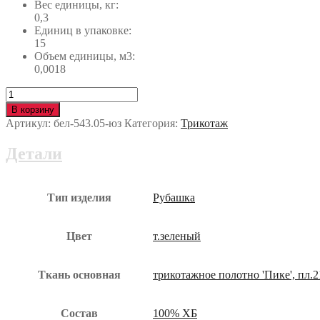
Вес единицы, кг:
0,3
Единиц в упаковке:
15
Объем единицы, м3:
0,0018
Количество
Рубашка
В корзину
ПОЛО
Артикул:
бел-543.05-юз
Категория:
Трикотаж
зеленая
бел-543.05-
Детали
юз
Тип изделия
Рубашка
Цвет
т.зеленый
Ткань основная
трикотажное полотно 'Пике', пл.2
Состав
100% ХБ