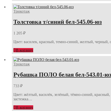
Трикотаж
Толстовка т/синий бел-545.06-юз
1 205
₽
Цвет: василек, красный, темно-синий, желтый, черный, 
В корзину
Трикотаж
Рубашка ПОЛО белая бел-543.01-ю
733
₽
Цвет: жёлтый, василёк, зелёный, тёмно-синий, красный,
застежка…
В корзину