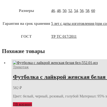
Размеры
46
,
48
,
50
,
52
,
54
,
56
,
58
,
60
Гарантия на срок хранения
5 лет с даты изготовления (при 
ГОСТ
ТР ТС 017/2011
Похожие товары
Трикотаж
Футболка с лайкрой женская белая 
582
₽
Цвет: белый, черный, розовый, голубой Материал: 95% 
В корзину