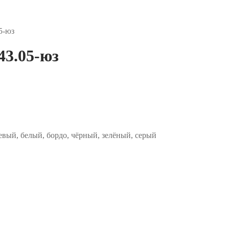
5-юз
43.05-юз
евый, белый, бордо, чёрный, зелёный, серый