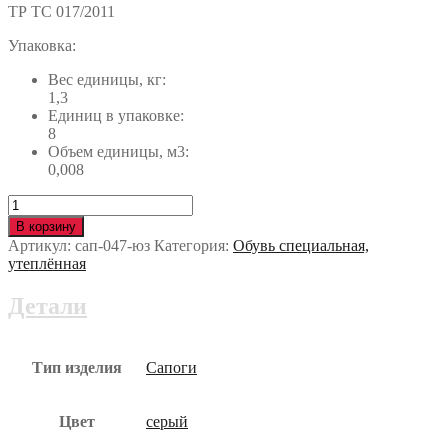
ТР ТС 017/2011
Упаковка:
Вес единицы, кг:
1,3
Единиц в упаковке:
8
Объем единицы, м3:
0,008
Количество
Сапоги
В корзину
войлочные
Артикул:
сап-047-юз
Категория:
Обувь специальная,
ПВХ
утеплённая
сап-047-
юз
Детали
Тип изделия
Сапоги
Цвет
серый