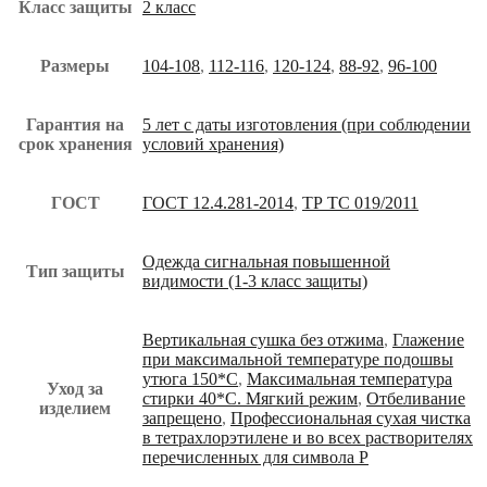
Класс защиты
2 класс
Размеры
104-108
,
112-116
,
120-124
,
88-92
,
96-100
Гарантия на
5 лет с даты изготовления (при соблюдении
срок хранения
условий хранения)
ГОСТ
ГОСТ 12.4.281-2014
,
ТР ТС 019/2011
Одежда сигнальная повышенной
Тип защиты
видимости (1-3 класс защиты)
Вертикальная сушка без отжима
,
Глажение
при максимальной температуре подошвы
утюга 150*С
,
Максимальная температура
Уход за
стирки 40*С. Мягкий режим
,
Отбеливание
изделием
запрещено
,
Профессиональная сухая чистка
в тетрахлорэтилене и во всех растворителях
перечисленных для символа Р