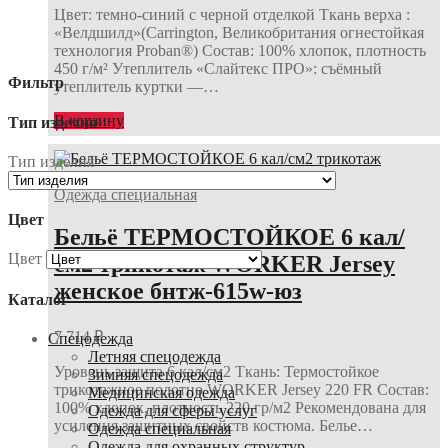
Цвет: темно-синий с черной отделкой Ткань верха :
«Велдшилд»(Carrington, Великобритания огнестойкая
технология Proban®) Состав: 100% хлопок, плотность
450 г/м² Утеплитель «Слайтекс ПРО»: съёмный
Фильтр
утеплитель куртки —…
В корзину
Тип изделия
Тип изделия
Одежда специальная
Цвет
Бельё ТЕРМОСТОЙКОЕ 6 кал/
Цвет
см2 трикотаж WORKER Jersey
женское бнтж-615w-юз
Каталог
7 714
₽
Спецодежда
Летняя спецодежда
Уровень защита 6 кал/см2 Ткань: Термостойкое
Зимняя спецодежда
трикотажное полотно WORKER Jersey 220 FR Состав:
Медицинская одежда
100% хлопок, плотность 220 гр/м2 Рекомендована для
Одежда для сферы услуг
усиления защитных свойств костюма. Белье…
Одежда специальная
Одежда для охранных структур