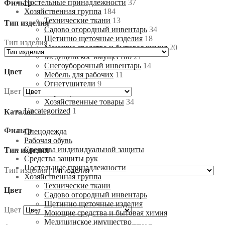
Постельные принадлежности
37
Фильтр
Хозяйственная группа
184
Технические ткани
13
Тип изделия
Садово огородный инвентарь
34
Щетинно щеточные изделия
18
Тип изделия
Моющие средства и бытовая химия
20
Медицинское имущество
21
Снегоуборочный инвентарь
14
Цвет
Мебель для рабочих
11
Огнетушители
9
Цвет
Ограждения
10
Хозяйственные товары
34
Uncategorized
1
Каталог
Фильтр
Спецодежда
Рабочая обувь
Средства индивидуальной защиты
Тип изделия
Средства защиты рук
Постельные принадлежности
Тип изделия
Хозяйственная группа
Технические ткани
Цвет
Садово огородный инвентарь
Щетинно щеточные изделия
Цвет
Моющие средства и бытовая химия
Медицинское имущество