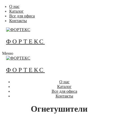
Перейти
Меню
Закрыть
О нас
к
Каталог
содержимому
Все для офиса
Контакты
ФОРТЕКС
Меню
ФОРТЕКС
О нас
Каталог
Все для офиса
Контакты
Огнетушители