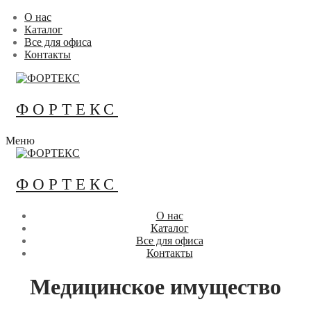
Перейти
Меню
Закрыть
О нас
к
Каталог
содержимому
Все для офиса
Контакты
ФОРТЕКС
Меню
ФОРТЕКС
О нас
Каталог
Все для офиса
Контакты
Медицинское имущество