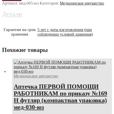
противохимический
Артикул:
мед-005-юз
Категория:
Медицинское имущество
пакет
ИПП-11
Детали
мед-005-
юз
Гарантия на срок
5 лет с даты изготовления (при
хранения
соблюдении условий хранения)
Похожие товары
Медицинское имущество
Аптечка ПЕРВОЙ ПОМОЩИ
РАБОТНИКАМ по приказу №169
Н футляр (компактная упаковка)
мед-030-юз